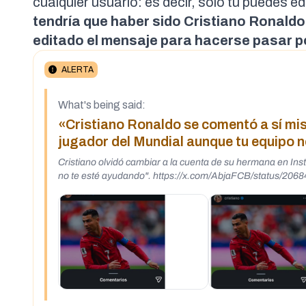
cualquier usuario: es decir, sólo tú puedes e
tendría que haber sido Cristiano Ronaldo
editado el mensaje para hacerse pasar p
ALERTA
What's being said:
«Cristiano Ronaldo se comentó a sí mis
jugador del Mundial aunque tu equipo 
Cristiano olvidó cambiar a la cuenta de su hermana en Instagram. 😭😭 "Ánimo Cristiano, eres el mejor jugador de
no te esté ayudando". https://x.com/AbjaFCB/status/20