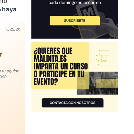
nto,
e haya
6/22/26
r
4368