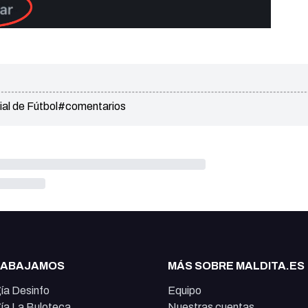
l de Fútbol
#comentarios
RABAJAMOS
MÁS SOBRE MALDITA.ES
ía Desinfo
Equipo
ía La Buloteca
Nuestras cuentas