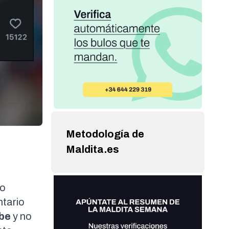
Metodología de
Maldita.es
do
ntario
ibe
y no