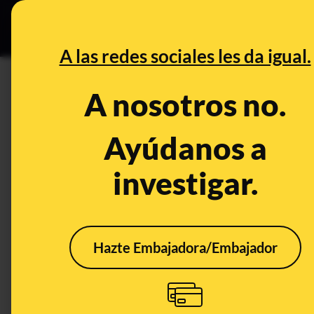
Especial Ce
DESINFO
PREBU
A las redes sociales les da igual.
DESINFO
ALERTA
A nosotros no.
Cuidado con los contenidos s
comentado a sí mismo en Inst
Ayúdanos a
Mundial" aunque su equipo no
investigar.
Deporte
Hazte Embajadora/Embajador
ALERTA