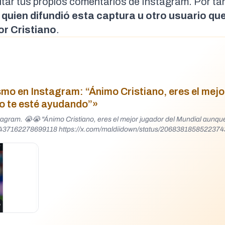
ditar tus propios comentarios de Instagram. Por ta
quien difundió esta captura u otro usuario qu
or Cristiano
.
mo en Instagram: “Ánimo Cristiano, eres el mejo
no te esté ayudando”»
l Mundial aunque tu equipo
68437162278699118 https://x.com/maldiidown/status/206838185852237