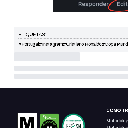
ETIQUETAS:
#Portugal
#Instagram
#Cristiano Ronaldo
#Copa Mundia
CÓMO T
Metodolog
Metodolog