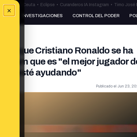
uta
•
Bulos Ceuta
•
Eclipse
•
Curanderos IA Instagram
•
Timo José 
×
NKING
INVESTIGACIONES
CONTROL DEL PODER
PO
obre que Cristiano Ronaldo se ha
agram que es "el mejor jugador d
 le "esté ayudando"
Publicado el
Jun 23, 20