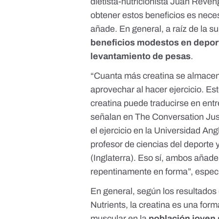
dietista-nutricionista Juan Reve
obtener estos beneficios es nece
añade. En general, a raíz de la 
beneficios modestos en depo
levantamiento de pesas
.
“Cuanta más creatina se almace
aprovechar al hacer ejercicio. E
creatina puede traducirse en ent
señalan en
The Conversation
Jus
el ejercicio en la Universidad An
profesor de ciencias del deporte y
(Inglaterra). Eso sí, ambos añad
repentinamente en forma”, especi
En general, según los resultados 
Nutrients
, la creatina es una for
muscular en la
población joven