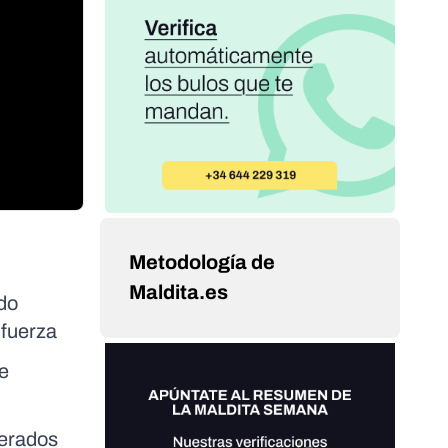
Metodología de
Maldita.es
do
 fuerza
de
terados