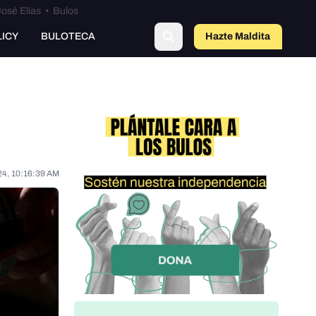
osé Elías
•
Bulos
LICY
BULOTECA
Hazte Maldit
o
24, 10:16:39 AM