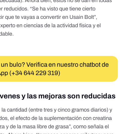
adecuada). Ahora bien, estos no se dan en todas
r reducidos. “Se ha visto que tiene cierto
ir que te vayas a convertir en Usain Bolt”,
erto en ciencias de la actividad física y el
dable
.
 un bulo? Verifica en nuestro chatbot de
pp (+34 644 229 319)
jóvenes y las mejoras son reducidas
n la cantidad
(entre tres y cinco gramos diarios)
y
os, el efecto de la suplementación con creatina
za y de la masa libre de grasa”, como señala el