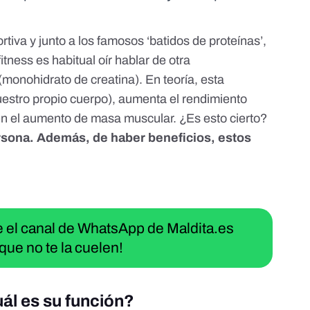
tiva y junto a los famosos
‘batidos de proteínas’
,
tness es habitual oír hablar de otra
(monohidrato de creatina). En teoría, esta
uestro propio cuerpo), aumenta el rendimiento
en el aumento de masa muscular. ¿Es esto cierto?
rsona. Además, de haber beneficios, estos
ue el canal de WhatsApp de Maldita.es
que no te la cuelen!
uál es su función?