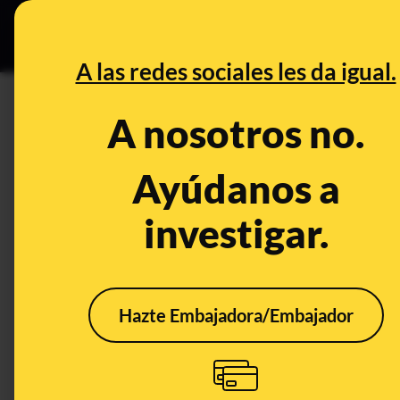
Grupos Ceuta
•
DESINFO
PREB
A las redes sociales les da igual.
PREBUNKING
A nosotros no.
Suplementos de creatina y re
beneficios (y no para todos)
Ayúdanos a
investigar.
Alimentación
Hazte Embajadora/Embajador