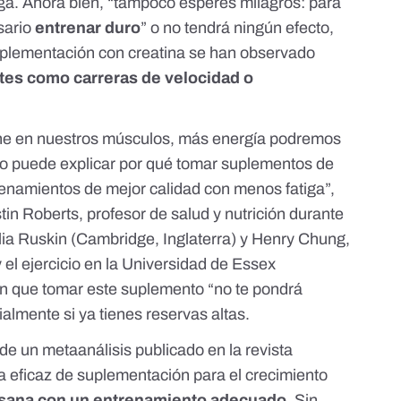
nga. Ahora bien, “tampoco esperes milagros: para
sario
entrenar duro
” o no tendrá ningún efecto,
suplementación con creatina se han observado
rtes como
carreras de velocidad o
ne en nuestros músculos, más energía podremos
sto puede explicar por qué tomar suplementos de
renamientos de mejor calidad con menos fatiga”,
tin Roberts, profesor de salud y nutrición durante
glia Ruskin (Cambridge, Inglaterra) y Henry Chung,
 el ejercicio en la Universidad de Essex
en que tomar este suplemento “no te pondrá
almente si ya tienes reservas altas.
de un metaanálisis publicado en la revista
ma eficaz de suplementación para el crecimiento
 sana con un entrenamiento adecuado
. Sin