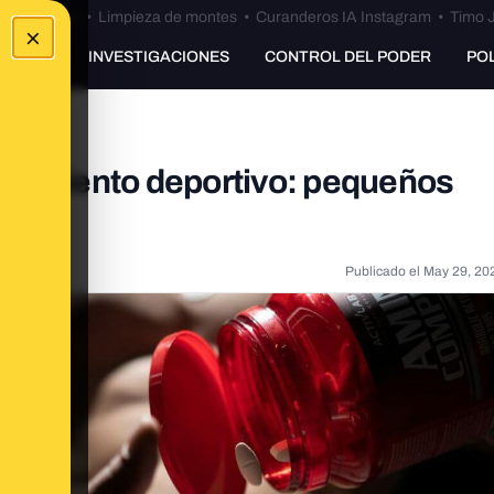
Bulos Ceuta
•
Limpieza de montes
•
Curanderos IA Instagram
•
Timo J
×
UNKING
INVESTIGACIONES
CONTROL DEL PODER
PO
ndimiento deportivo: pequeños
Publicado el
May 29, 20