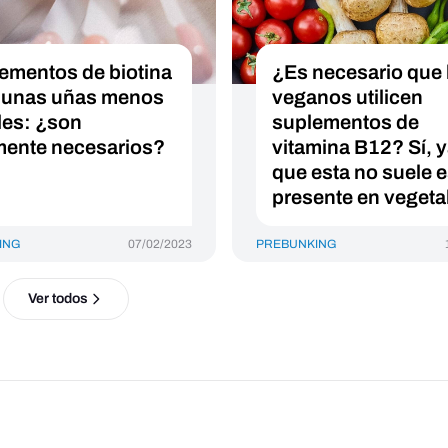
ementos de biotina
¿Es necesario que 
 unas uñas menos
veganos utilicen
iles: ¿son
suplementos de
mente necesarios?
vitamina B12? Sí, 
que esta no suele e
presente en vegeta
ING
07/02/2023
PREBUNKING
Ver todos