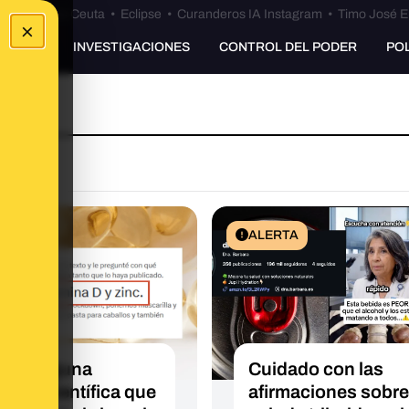
euta
•
Bulos Ceuta
•
Eclipse
•
Curanderos IA Instagram
•
Timo José E
×
UNKING
INVESTIGACIONES
CONTROL DEL PODER
PO
TA
ALERTA
ay ninguna
Cuidado con las
encia científica que
afirmaciones sobre