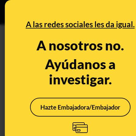
Especial C
DESINFO
PREB
A las redes sociales les da igual.
suplementos
A nosotros no.
Desinfo
Ayúdanos a
investigar.
CONTEXTO
ALER
Hazte Embajadora/Embajador
Omega 3 y depresión:
No h
lo que sabemos (y lo
evid