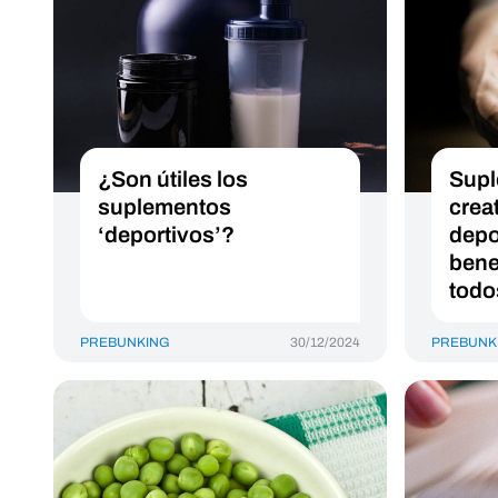
¿Son útiles los
Supl
suplementos
crea
‘deportivos’?
depo
bene
todo
PREBUNKING
30/12/2024
PREBUNK