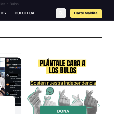
lías
•
Bulos
LICY
BULOTECA
Hazte Maldit
a