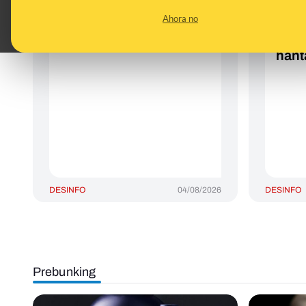
que no) sobre uno de
respa
Ahora no
los suplementos de
vita
moda
servi
hant
DESINFO
04/08/2026
DESINFO
Prebunking