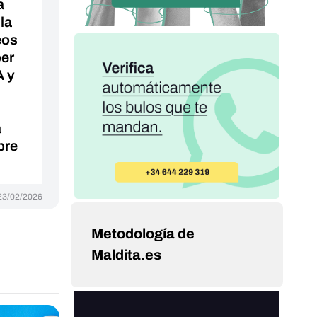
a
la
eos
ber
A y
a
bre
23/02/2026
Metodología de
Maldita.es