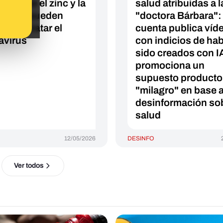
lde que el zinc y la
salud atribuidas a l
mina D pueden
"doctora Bárbara": 
r para tratar el
cuenta publica víd
avirus
con indicios de ha
sido creados con I
promociona un
supuesto producto
"milagro" en base 
desinformación so
salud
12/05/2026
DESINFO
Ver todos