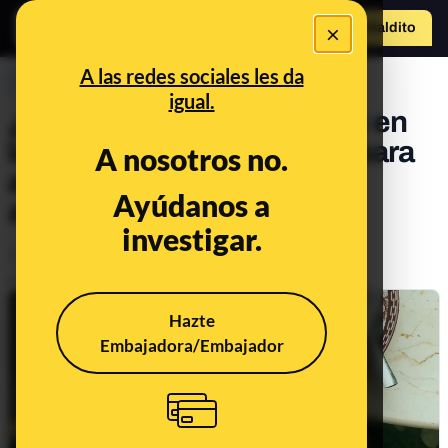
×
Hazte Maldit
o
Abrir menú
A las redes sociales les da
PREBUNKING
igual.
¿Evitar el café y los lácteos en
las comidas es necesario para
A nosotros no.
absorber el hierro de los
Ayúdanos a
alimentos?
investigar.
Alimentación
Publicado el
Apr 17, 2024, 12:38:35 PM
Hazte
Embajadora/Embajador