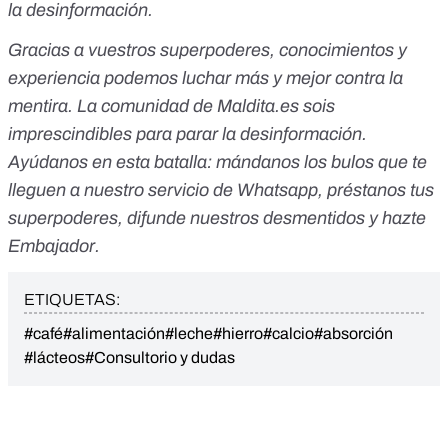
la desinformación.
Gracias a vuestros superpoderes, conocimientos y
experiencia podemos luchar más y mejor contra la
mentira. La comunidad de
Maldita.es
sois
imprescindibles para parar la desinformación.
Ayúdanos en esta batalla:
mándanos los bulos que te
lleguen a nuestro servicio de Whatsapp
,
préstanos tus
superpoderes
, difunde nuestros desmentidos y
hazte
Embajador
.
ETIQUETAS:
#café
#alimentación
#leche
#hierro
#calcio
#absorción
#lácteos
#Consultorio y dudas