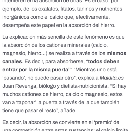
interfieren en la absorción de otras. Es el caso, por
ejemplo,
de los oxalatos, fitatos, taninos
y nutrientes
inorgánicos como el
calcio
que, efectivamente,
desempeña este papel en la absorción del hierro.
La explicación más sencilla de este fenómeno es que
la absorción de los cationes minerales (calcio,
magnesio, hierro…) se realiza a través de los
mismos
canales
. Es decir, para absorberse, “
todos deben
entrar por la misma puerta”
: “Mientras uno está
‘pasando’, no puede pasar otro”, explica a
Maldita.es
Juan Revenga, biólogo y dietista-nutricionista. “Si hay
muchos cationes de hierro, calcio o magnesio, estos
van a ‘taponar’ la puerta a través de la que también
tiene que pasar el resto”, añade.
Es decir, la absorción se convierte en el ‘premio’ de
una competición entre estas sustancias: el calcio limita