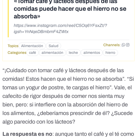
«Tomar café y lácteos después de las
comidas puede hacer que el hierro no se
absorba»
https://www.instagram.com/reel/C5Oq6YFsxZt/?
igsh=YnNqeDBmbmF4ZWtx
Channels:
Topics
Alimentación
Salud
Categories
café
alimentación
leche
alimentos
hierro
“¡Cuidado con tomar café y lácteos después de las
comidas! Estos hacen que el hierro no se absorba”. “Si
tomas un yogur de postre, te cargas el hierro”
. Vale, el
cafecito de rigor después de comer nos sienta muy
bien, pero: si interfiere con la absorción del hierro de
los alimentos, ¿deberíamos prescindir de él? ¿Sucede
algo parecido con los lácteos?
La respuesta es no
: aunque tanto el café y el té como