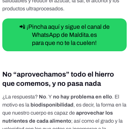
saludables
y reducir
el azúcar
,
la sal
,
el alcohol
y
los
productos ultraprocesados
.
📲 ¡Pincha aquí y sigue el canal de
WhatsApp de Maldita.es
para que no te la cuelen!
No “aprovechamos” todo el hierro
que comemos, y no pasa nada
¿La respuesta?
No
. Y
no hay problema en ello
. El
motivo es la
biodisponibilidad
, es decir, la forma en la
que nuestro cuerpo es capaz de
aprovechar los
nutrientes de cada alimento
; así como el grado y la