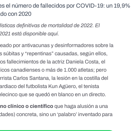
e es el número de fallecidos por COVID-19: un 19,9
ado con 2020
dísticas definitivas de mortalidad de 2022. El
e 2021 está disponible
aquí
.
leado por antivacunas y desinformadores sobre la
súbitas y “repentinas” causadas, según ellos,
os fallecimientos de la actriz
Daniela Costa
, el
dicos canadienses
o
más de 1.000 atletas
; pero
rrista
Carlos Santana
, la lesión en la costilla del
ardiaco del futbolista
Kun Agüero
, el tenista
elecinco
que se quedó en blanco en un directo.
no clínico o científico
que haga alusión a una
des) concreta, sino un ‘palabro’ inventado para