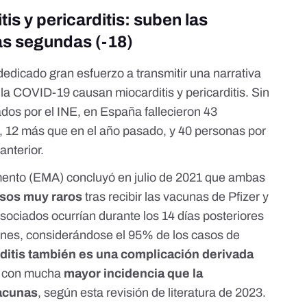
is y pericarditis: suben las
las segundas (-18)
edicado gran esfuerzo a transmitir una narrativa
a la COVID-19 causan
miocarditis y pericarditis
. Sin
dos por el INE, en España fallecieron 43
, 12 más que en el año pasado, y 40 personas por
anterior.
mento (EMA)
concluyó en julio de 2021
que ambas
sos muy raros
tras recibir las vacunas de Pfizer y
ociados ocurrían durante los 14 días posteriores
enes, considerándose el 95% de los casos de
ditis también es una complicación derivada
 con mucha
mayor incidencia que la
vacunas
, según
esta revisión de literatura de 2023
.