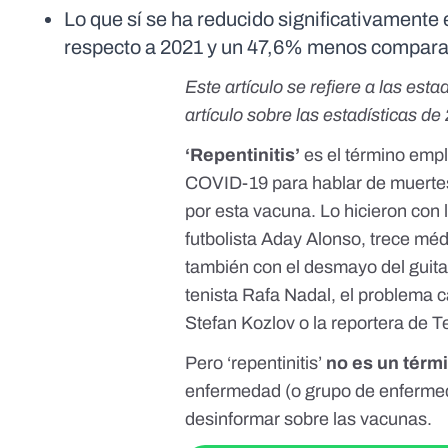
Lo que sí se ha reducido significativament
respecto a 2021 y un 47,6% menos compar
Este artículo se refiere a las esta
artículo sobre las estadísticas d
‘Repentinitis’
es el término emp
COVID-19 para hablar de muertes 
por esta vacuna. Lo hicieron con l
futbolista
Aday Alonso
,
trece mé
también con el desmayo del guita
tenista
Rafa Nadal
, el problema c
Stefan Kozlov
o la
reportera de T
Pero ‘repentinitis’
no es un térmi
enfermedad (o grupo de enfermeda
desinformar sobre las vacunas.