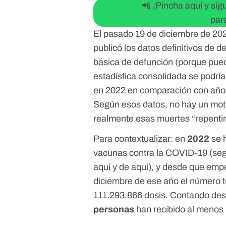
📲 ¡Pincha aquí y si
par
El pasado
19 de diciembre de 20
publicó los datos definitivos de
básica de defunción (porque pu
estadística consolidada se podría
en 2022 en comparación con año
Según esos datos, no hay un mot
realmente esas muertes “repenti
Para contextualizar: en
2022
se 
vacunas contra la COVID-19 (segú
aquí
y de
aquí
), y desde que emp
diciembre de ese año el número t
111.293.866 dosis
. Contando des
personas
han recibido al menos