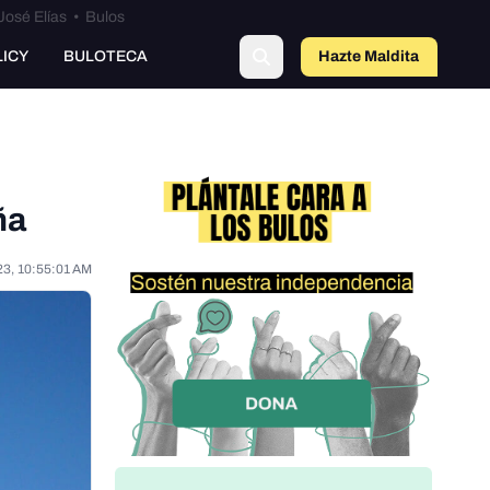
José Elías
•
Bulos
LICY
BULOTECA
Hazte Maldit
o
ña
23, 10:55:01 AM