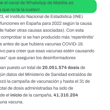
gue el canal de WhatsApp de Maldita.es
a que no te la cuelen!
23
, el Instituto Nacional de Estadística (INE)
 defunciones en España para 2022 según la causa
ede haber
otras causas asociadas
). Con esta
 comprobar si se han producido más ‘repentinitis’
s antes de que hubiera vacunas COVID-19.
ivo para creer que esas vacunas estén causando
nas” que aseguran los desinformadores
han puesto un total de
20.051.574 dosis
de
n datos del Ministerio de Sanidad extraídos de
ezó la campaña de vacunación y hasta el 31 de
otal de dosis administradas ha sido de
de el
inicio
de la campaña,
41.310.204
 una vacuna
.