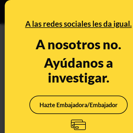
Especial Ceuta
•
DESINFO
PREB
A las redes sociales les da igual.
PREBUNKING
A nosotros no.
Seguimos sin noticias de la ‘re
antivacunas en las estadísti
Ayúdanos a
investigar.
Ciencia
Salud
Hazte Embajadora/Embajador