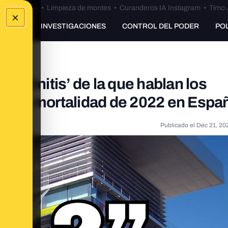
Bulos Ceuta
•
Limpieza de montes
•
Curanderos IA Instagram
•
Timo 
×
UNKING
INVESTIGACIONES
CONTROL DEL PODER
PO
pentinitis’ de la que hablan los
cas de mortalidad de 2022 en Espa
Publicado el
Dec 21, 20