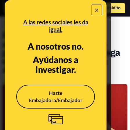
×
Hazte Maldit
o
Abrir menú
A las redes sociales les da
PREBUNKING
igual.
Retirar o no la piel de las
almendras, ‘gusanos’ en la
A nosotros no.
palometa y café soluble. Llega
Ayúdanos a
el 20º consultorio a Maldita
investigar.
Alimentación
Publicado el
Feb 3, 2023, 9:14:00 AM
Hazte
Embajadora/Embajador