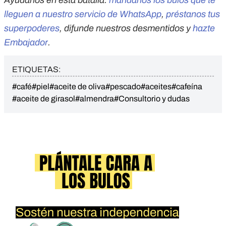
Ayúdanos en esta batalla:
mándanos los bulos que te
lleguen a nuestro servicio de WhatsApp
,
préstanos tus
superpoderes
, difunde nuestros desmentidos y
hazte
Embajador
.
ETIQUETAS:
#café
#piel
#aceite de oliva
#pescado
#aceites
#cafeína
#aceite de girasol
#almendra
#Consultorio y dudas