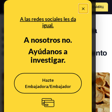
×
Hazte Maldit
o
Abrir menú
A las redes sociales les da
PREBUNKING
igual.
La fruta deshidratada es una
opción de snack saludable
A nosotros no.
siempre que se controle la
Ayúdanos a
cantidad y su acompañamiento
investigar.
Alimentación
Publicado el
Jan 27, 2022, 3:09:03 PM
Hazte
Embajadora/Embajador