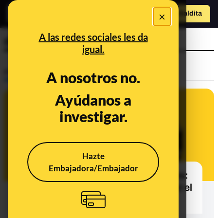
o
×
Hazte Maldit
a
Abrir menú
A las redes sociales les da
deshidratación
igual.
Prebunking
A nosotros no.
Ayúdanos a
investigar.
Hazte
Embajadora/Embajador
Colores oscuros y bebidas calientes:
bulos y dudas sobre cómo combatir el
calor de la forma más eficaz