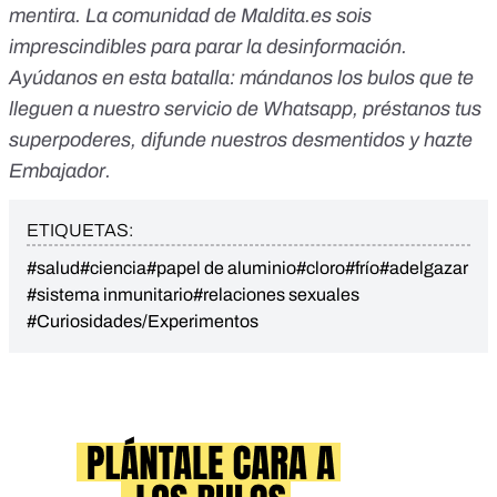
mentira. La comunidad de Maldita.es sois
imprescindibles para parar la desinformación.
Ayúdanos en esta batalla:
mándanos los bulos que te
lleguen a nuestro servicio de Whatsapp
,
préstanos tus
superpoderes,
difunde nuestros desmentidos y
hazte
Embajador.
ETIQUETAS:
#salud
#ciencia
#papel de aluminio
#cloro
#frío
#adelgazar
#sistema inmunitario
#relaciones sexuales
#Curiosidades/Experimentos