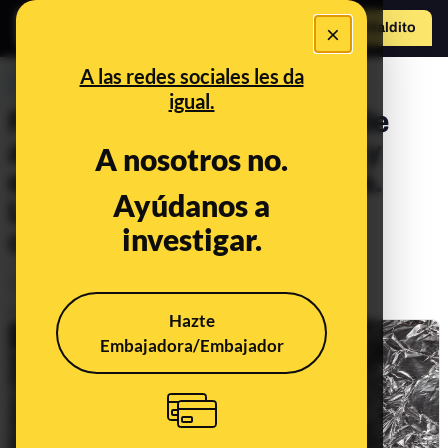
×
Hazte Maldit
o
Abrir menú
A las redes sociales les da
PREBUNKING
igual.
Frío para adelgazar, papel de
aluminio como analgésico y
A nosotros no.
eliminar cal y cloro del agua.
Ayúdanos a
Llega a Maldita Ciencia el
investigar.
consultorio 170º
Ciencia
Salud
Publicado el
Dec 31, 2021, 9:14:00 AM
Hazte
Embajadora/Embajador