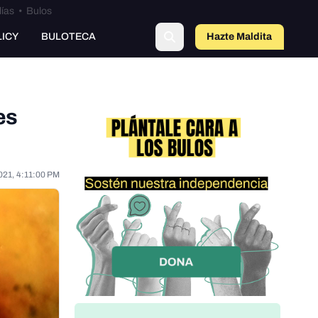
lías
•
Bulos
LICY
BULOTECA
Hazte Maldit
o
es
021, 4:11:00 PM