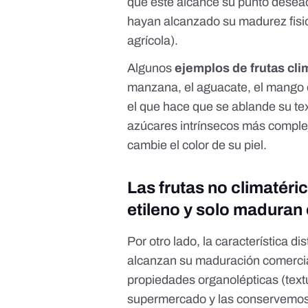
que este alcance su punto desead
hayan alcanzado su
madurez fisi
agrícola)
.
Algunos
ejemplos de frutas cli
manzana, el aguacate, el mango 
el que hace que se ablande su tex
azúcares intrínsecos más complej
cambie el color de su piel.
Las frutas no climatéri
etileno y solo maduran 
Por otro lado, la característica dis
alcanzan su maduración comercia
propiedades organolépticas (textu
supermercado y las conservemos