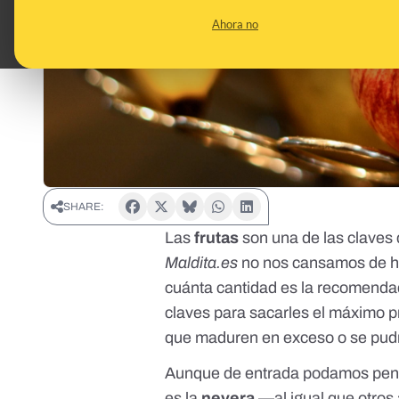
Ahora no
SHARE:
Las
frutas
son una de las claves
Maldita.es
no nos cansamos de h
cuánta cantidad
es la recomenda
claves para sacarles el máximo 
que maduren en exceso o se pudra
Aunque de entrada podamos pensar
es la
nevera
—al igual que
otros