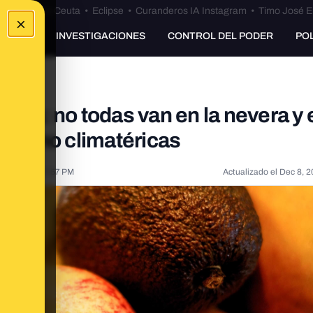
euta
•
Bulos Ceuta
•
Eclipse
•
Curanderos IA Instagram
•
Timo José E
×
UNKING
INVESTIGACIONES
CONTROL DEL PODER
PO
casa: no todas van en la nevera y 
as y no climatéricas
3, 2021, 2:47:57 PM
Actualizado el
Dec 8, 2