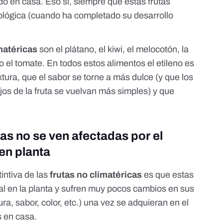
o en casa. Eso sí, siempre que estas frutas
ológica (cuando ha completado su desarrollo
matéricas
son el plátano, el kiwi, el melocotón, la
o el
tomate
. En todos estos alimentos el etileno es
tura, que el sabor se torne a más dulce (y que
los
os de la fruta se vuelvan más simples
) y que
cas no se ven afectadas por el
en planta
tintiva de las
frutas no climatéricas
es que estas
l en la planta y sufren muy pocos cambios en sus
ra, sabor, color, etc.) una vez se adquieran en el
 en casa.