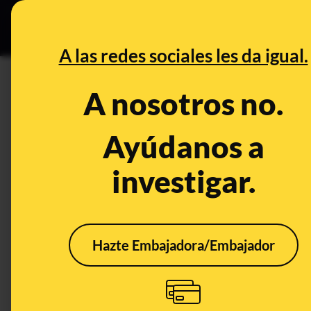
Especial C
DESINFO
PREB
A las redes sociales les da igual.
PREBUNKING
A nosotros no.
Cómo conservar las frutas en 
importante separar climatéric
Ayúdanos a
investigar.
Alimentación
Publicado el
Nov 2
Hazte Embajadora/Embajador