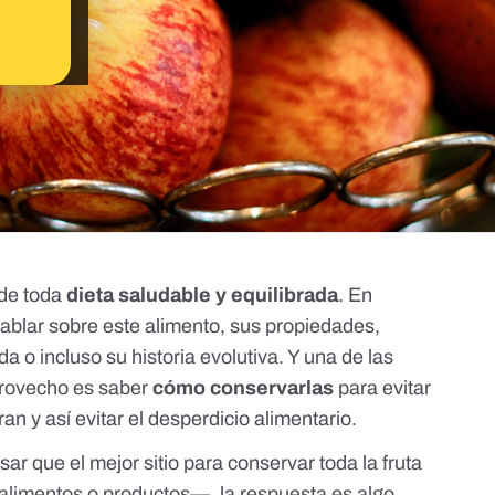
 de toda
dieta saludable y equilibrada
. En
ablar sobre
este alimento
,
sus propiedades
,
da o incluso
su historia evolutiva
. Y una de las
provecho es saber
cómo conservarlas
para evitar
n y así evitar el
desperdicio alimentario
.
 que el mejor sitio para conservar toda la fruta
 alimentos o productos
—, la respuesta es algo