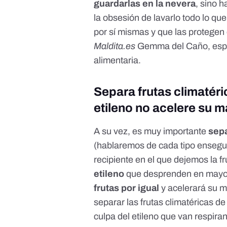
guardarlas en la nevera
, sino h
la obsesión de lavarlo todo lo qu
por sí mismas
y que las protegen 
Maldita.es
Gemma del Caño, especi
alimentaria.
Separa frutas climatéri
etileno no acelere su 
A su vez, es muy importante
sepa
(hablaremos de cada tipo ensegui
recipiente en el que dejemos la f
etileno
que desprenden en mayor
frutas por igual
y acelerará su m
separar las frutas climatéricas d
culpa del etileno que van respir