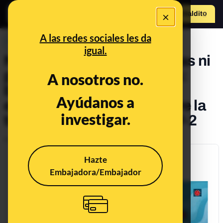
×
Hazte Maldit
o
Abrir menú
A las redes sociales les da
PREBUNKING
igual.
Ni por el agua de las piscinas ni
por culpa de los mosquitos:
A nosotros no.
bulos y afirmaciones sin
Ayúdanos a
evidencias científicas sobre la
investigar.
transmisión del SARS-CoV-2
Publicado el
Jul 29, 2021, 7:14:00 AM
Hazte
Embajadora/Embajador