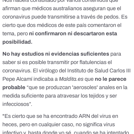
Nos habéis consultado por
varios contenidos
que
afirman
que médicos australianos aseguran que el
coronavirus puede transmitirse a través de pedos. Es
cierto que dos médicos de este país comentaron el
tema, pero
ni confirmaron ni descartaron esta
posibilidad.
No hay estudios ni evidencias suficientes
para
saber si es posible transmitir por flatulencias el
coronavirus. El virólogo del Instituto de Salud Carlos III
Pepe Alcamí
indicaba a
Maldita.es
que
no le parece
probable
“que se produzcan 'aerosoles' anales en la
medida suficiente para atravesar los tejidos y ser
infecciosos”.
"Es cierto que se ha encontrado ARN del virus en
heces, pero en cualquier caso, no significa virus
infectivo y, hasta donde yo sé, cuando se ha intentado