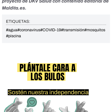
proyecto de
DKV Salud
con contenido editorial de
Maldita.es.
ETIQUETAS:
#agua
#coronavirus
#COVID-19
#transmisión
#mosquitos
#piscina