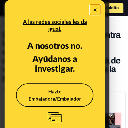
×
Hazte Maldit
o
Abrir menú
A las redes sociales les da
PREBUNKING
igual.
De supuestas protestas contra
las restricciones a cerdos
A nosotros no.
enterrados vivos por el
Ayúdanos a
coronavirus: bulos en forma de
investigar.
vídeos que son anteriores a la
pandemia
Publicado el
May 6, 2021, 7:14:00 AM
Hazte
Embajadora/Embajador