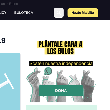
lías
•
Bulos
LICY
BULOTECA
Hazte Maldit
o
19