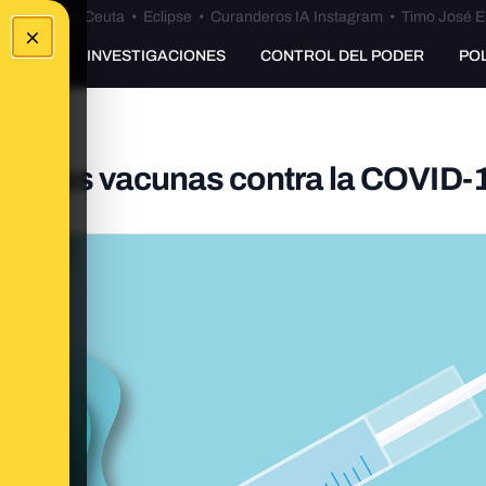
euta
•
Bulos Ceuta
•
Eclipse
•
Curanderos IA Instagram
•
Timo José E
×
UNKING
INVESTIGACIONES
CONTROL DEL PODER
PO
bre las vacunas contra la COVID-