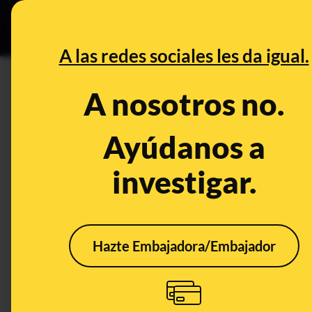
Especial C
DESINFO
PREB
A las redes sociales les da igual.
PREBUNKING
A nosotros no.
10 preguntas y respuestas so
Ayúdanos a
Publicado el
Nov 2, 2020, 11:14:00 AM
investigar.
Hazte Embajadora/Embajador