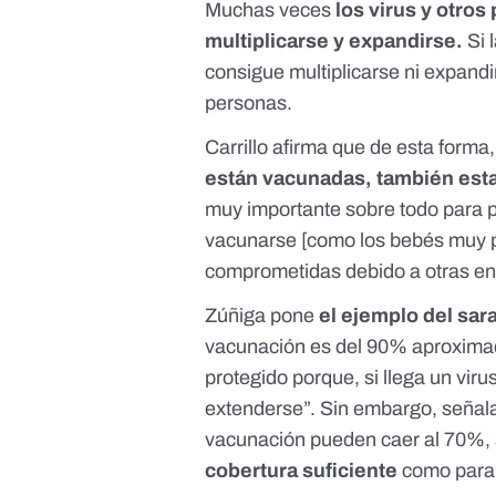
Muchas veces
los virus y otro
multiplicarse y expandirse.
Si 
consigue multiplicarse ni expandi
personas.
Carrillo afirma que de esta forma
están vacunadas, también esta
muy importante sobre todo para 
vacunarse [como los bebés muy p
comprometidas debido a otras e
Zúñiga pone
el
ejemplo del sar
vacunación es del 90% aproxima
protegido porque, si llega un vir
extenderse”.
Sin embargo, señala
vacunación pueden caer al 70%, 
cobertura suficiente
como para 