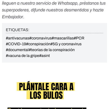
lleguen a nuestro servicio de Whatsapp
,
préstanos tus
superpoderes
, difunde nuestros desmentidos y
hazte
Embajador
.
ETIQUETAS:
#antivacunas
#coronavirus
#mascarillas
#PCR
#COVID-19
#conspiración
#5G y coronavirus
#documental
#teorías de la conspiración
#vacuna de la gripe
#asint