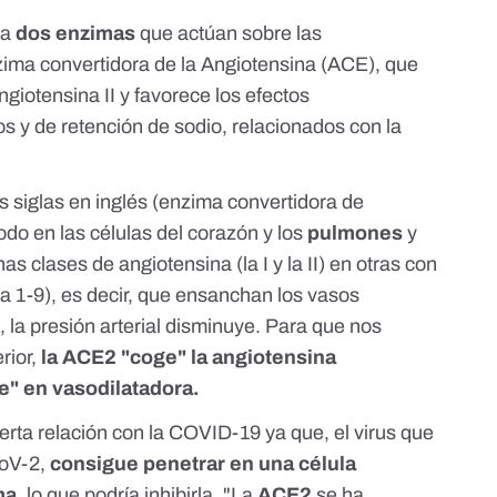
na
dos enzimas
que actúan sobre las
nzima convertidora de la Angiotensina (ACE), que
ngiotensina II y favorece los efectos
os y de retención de sodio, relacionados con la
s siglas en inglés (enzima convertidora de
odo en las células del corazón y los
pulmones
y
s clases de angiotensina (la I y la II) en otras con
 la 1-9), es decir, que ensanchan los vasos
a presión arterial disminuye. Para que nos
rior,
la ACE2 "coge" la angiotensina
te" en vasodilatadora.
erta relación con la COVID-19 ya que, el virus que
CoV-2,
consigue penetrar en una célula
ma
, lo que podría inhibirla. "La
ACE2
se ha