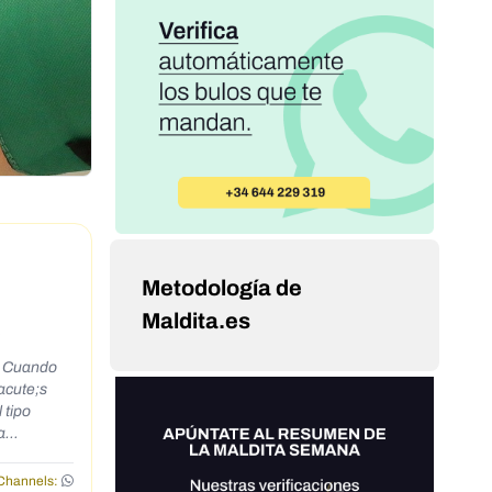
Metodología de
Maldita.es
»
I. Cuando
acute;s
 tipo
a
Channels: