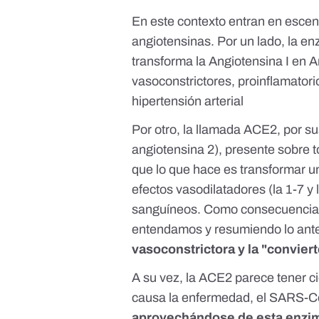
En este contexto entran en esce
angiotensinas. Por un lado, la e
transforma la Angiotensina I en A
vasoconstrictores, proinflamatori
hipertensión arterial
Por otro, la llamada ACE2, por su
angiotensina 2), presente sobre t
que lo que hace es transformar una
efectos vasodilatadores (la 1-7 y
sanguíneos. Como consecuencia, l
entendamos y resumiendo lo ante
vasoconstrictora y la "convier
A su vez, la ACE2 parece tener ci
causa la enfermedad, el SARS-
aprovechándose de esta enzi