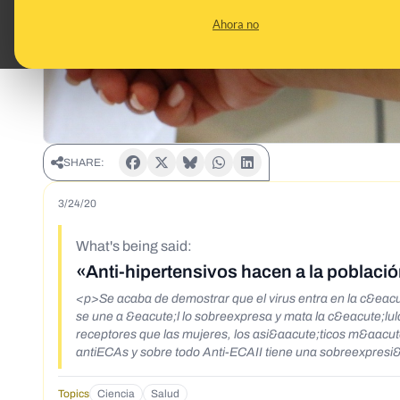
Ahora no
SHARE:
3/24/20
What's being said:
«Anti-hipertensivos hacen a la població
<p>Se acaba de demostrar que el virus entra en la c&eacu
se une a &eacute;l lo sobreexpresa y mata la c&eacute;lu
receptores que las mujeres, los asi&aacute;ticos m&aacute
antiECAs y sobre todo Anti-ECAII tiene una sobreexpresi&o
infecci&oacute;n y la infecci&oacute;n es m&aacute;s gr
Topics
Ciencia
Salud