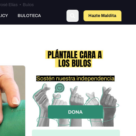
osé Elías
•
Bulos
LICY
BULOTECA
Hazte Maldit
o