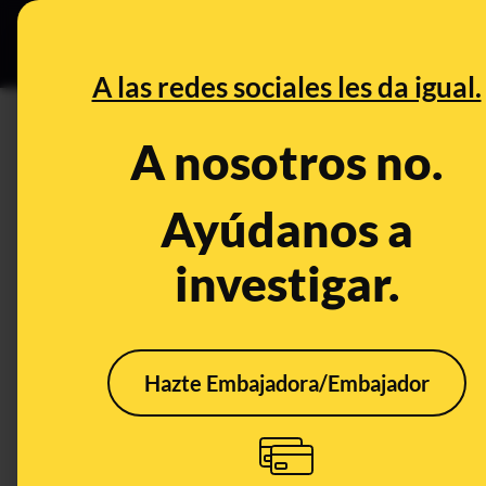
Grupos Ceuta
•
DESINFO
PREB
A las redes sociales les da igual.
PREBUNKING
A nosotros no.
Qué sabemos sobre la relació
Ayúdanos a
Publicado el
May 26, 2020, 7:14:00 AM
investigar.
Hazte Embajadora/Embajador