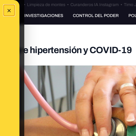
Bulos Ceuta
•
Limpieza de montes
•
Curanderos IA Instagram
•
Timo J
×
UNKING
INVESTIGACIONES
CONTROL DEL PODER
PO
n entre hipertensión y COVID-19