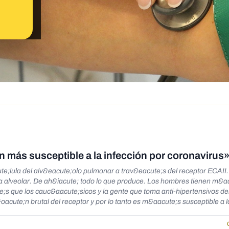
n más susceptible a la infección por coronavirus
te;lula del alv&eacute;olo pulmonar a trav&eacute;s del receptor ECAI
la alveolar. De ah&iacute; todo lo que produce. Los hombres tienen m&a
;s que los cauc&aacute;sicos y la gente que toma anti-hipertensivos del
acute;n brutal del receptor y por lo tanto es m&aacute;s susceptible a l
ave&nbsp;</p>