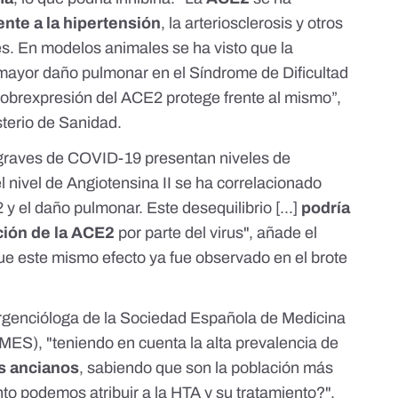
ente a la hipertensión
, la arteriosclerosis y otros
s. En modelos animales se ha visto que la
mayor daño pulmonar en el Síndrome de Dificultad
obrexpresión del ACE2 protege frente al mismo”,
sterio de Sanidad.
 graves de COVID-19 presentan
niveles de
el nivel de Angiotensina II se ha correlacionado
y el daño pulmonar. Este desequilibrio [...]
podría
ición de la ACE2
por parte del virus", añade el
e este mismo efecto ya fue observado en el brote
urgencióloga de la Sociedad Española de Medicina
ES), "teniendo en cuenta la alta prevalencia de
s ancianos
, sabiendo que son la población más
o podemos atribuir a la HTA y su tratamiento?".