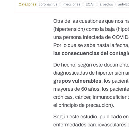
Categories
coronavirus
infecciones
ECAII
alveolos
anti-E
Otra de las cuestiones que nos hab
(hipertensión) como la baja (hipot
una persona infectada de COVID-
Por lo que se sabe hasta la fecha,
las consecuencias del contag
De hecho, según
este document
diagnosticadas de hipertensión ar
grupos vulnerables
, los pacien
mayores de 60 años, los pacien
crónicas, cáncer, inmunodeficien
el principio de precaución).
Según
este estudio
, publicado en 
enfermedades cardiovasculares 