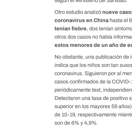
según el
Ministerio de Sanidad
.
Otro
estudio
analizó
nueve caso
coronavirus en China
hasta el 
tenían fiebre
, dos tenían síntoma
otros dos casos no había informa
estos menores de un año de e
No obstante,
una publicación de 
indica que los niños son tan susce
coronavirus. Siguieron por al me
casos confirmados de la COVID-
periódicamente test, independien
Detectaron una tasa de positivo 
superior en los mayores 59 años),
de 10-19, respectivamente mient
son de 6% y 4,9%.