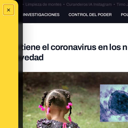
Bulos Ceuta
•
Limpieza de montes
•
Curanderos IA Instagram
•
Timo J
×
UNKING
INVESTIGACIONES
CONTROL DEL PODER
PO
que tiene el coronavirus en los 
or gravedad