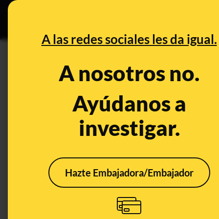
Grupos Ceuta
•
DESINFO
PREB
A las redes sociales les da igual.
PREBUNKING
A nosotros no.
¿Qué sabemos sobre el efecto 
Se infectan menos y con men
Ayúdanos a
investigar.
Publicado el
Mar 7, 2020, 8:58:00 AM
Hazte Embajadora/Embajador