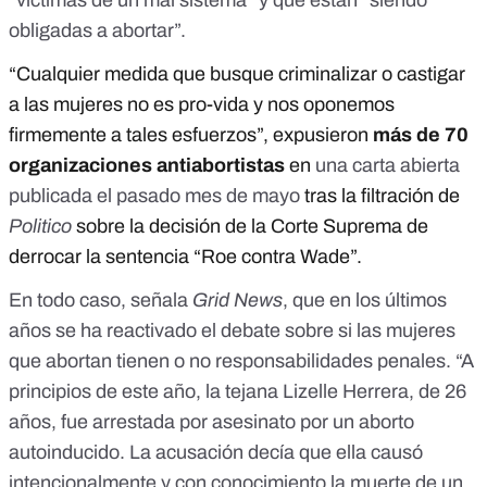
“víctimas de un mal sistema” y que están “siendo
obligadas a abortar”.
“Cualquier medida que busque criminalizar o castigar
a las mujeres no es pro-vida y nos oponemos
firmemente a tales esfuerzos”, expusieron
más de 70
organizaciones antiabortistas
en
una carta abierta
publicada el pasado mes de mayo
tras la filtración de
Politico
sobre la decisión de la Corte Suprema de
derrocar la sentencia “Roe contra Wade”.
En todo caso, señala
Grid News
, que en los últimos
años se ha reactivado el debate sobre si las mujeres
que abortan tienen o no responsabilidades penales. “A
principios de este año, la tejana Lizelle Herrera, de 26
años, fue
arrestada por asesinato por un aborto
autoinducido
. La acusación decía que ella causó
intencionalmente y con conocimiento la muerte de un