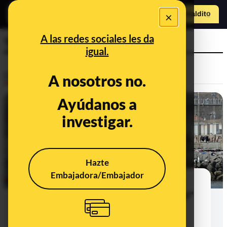
×
Hazte Maldit
o
Abrir menú
A las redes sociales les da
Tribunal Supremo
igual.
Desinfo
A nosotros no.
Ayúdanos a
investigar.
Hazte
Embajadora/Embajador
La sentencia del Tribunal Supremo
sobre las "devoluciones en caliente"
en Ceuta y Melilla: preguntas y
respuestas