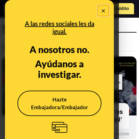
×
Hazte Maldit
o
Abrir menú
A las redes sociales les da
aborto
igual.
Desinfo
A nosotros no.
Ayúdanos a
FALSO
investigar.
Hazte
Embajadora/Embajador
No, este vídeo no es un aborto real: es
una escena de la película ‘Unplanned’
DESINFO
21/04/2026