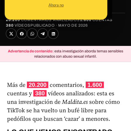
1.300
pedófilos
Ahora no
20.200
COMENTARIOS ANALIZADOS
1.600
CUENTAS
380
VÍDEOS
PUBLICADO · MAYO DE 2026
Advertencia de contenido:
esta investigación aborda temas sensibles
relacionados con abuso sexual infantil.
Más de
comentarios,
20.200
1.600
cuentas y
vídeos analizados: esta es
380
una investigación de
Maldita.es
sobre cómo
TikTok se ha vuelto un bufé libre para
pedófilos que buscan ‘cazar’ a menores.