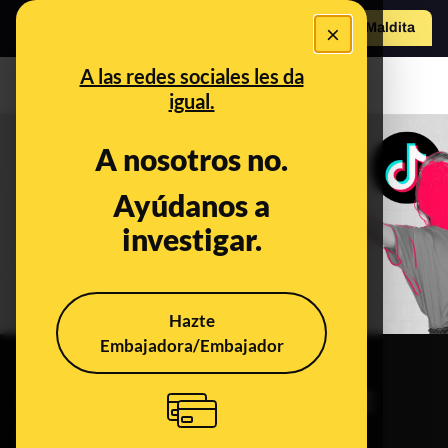
×
o
Hazte Maldit
a
Abrir menú
A las redes sociales les da
igual.
A nosotros no.
Ayúdanos a
investigar.
Hazte
Embajadora/Embajador
INVESTIGACIONES · TIKTOK
Depredadores en TikTok 2:
un bufé libre para más de