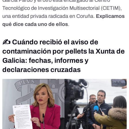
García Pardo
y el otro está encarg
ado al Centro
Tecnológico de Investigación Multisectorial (
CETIM
)
,
una
entidad privada radicada en Coruña.
Explicamos
qué dice cada uno de ellos
.
✍️
Cuándo recibió el aviso de
contaminación por pellets la Xunta de
Galicia: fechas, informes y
declaraciones cruzadas