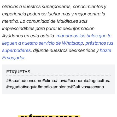
Gracias a vuestros superpoderes, conocimientos y
experiencia podemos luchar más y mejor contra la
mentira. La comunidad de Maldita.es sois
imprescindibles para parar la desinformación.
Ayúdanos en esta batalla:
mándanos los bulos que te
lleguen a nuestro servicio de Whatsapp
,
préstanos tus
superpoderes
, difunde nuestros desmentidos y
hazte
Embajador
.
ETIQUETAS:
#España
#consumo
#clima
#lluvia
#economía
#agricultura
#regadío
#sequía
#medio ambiente
#Cultivos
#secano