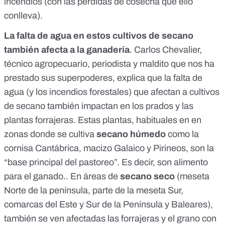
incendios
(con las pérdidas de cosecha que ello
conlleva).
La falta de agua en estos cultivos de secano
también afecta a la ganadería
. Carlos Chevalier,
técnico agropecuario, periodista y maldito que nos ha
prestado sus superpoderes, explica que la falta de
agua (
y los incendios forestales
) que afectan a cultivos
de secano también impactan en los prados y las
plantas
forrajeras
.
Estas plantas, habituales en en
zonas donde se cultiva
secano húmedo
como la
cornisa Cantábrica, macizo Galaico y Pirineos, son la
“base principal del pastoreo”. Es decir, son alimento
para el ganado.. En áreas de
secano seco
(
meseta
Norte
de la península, parte de la
meseta Sur
,
comarcas del Este y Sur de la Península y Baleares),
también se ven afectadas las forrajeras y el grano con