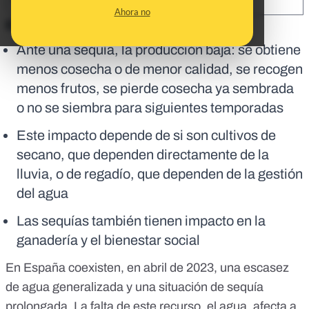
SHARE:
Ahora no
En corto:
Ante una sequía, la producción baja: se obtiene
menos cosecha o de menor calidad, se recogen
menos frutos, se pierde cosecha ya sembrada
o no se siembra para siguientes temporadas
Este impacto depende de si son cultivos de
secano, que dependen directamente de la
lluvia, o de regadío, que dependen de la gestión
del agua
Las sequías también tienen impacto en la
ganadería y el bienestar social
En España coexisten, en
abril de 2023
, una escasez
de agua generalizada y una situación de
sequía
prolongada
. La falta de este recurso, el agua, afecta a