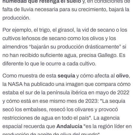
humedad que retenga el suelo
y, en condiciones de
falta de lluvia necesaria para su crecimiento, bajará la
producción.
Por ejemplo, el trigo, el girasol, la vid de secano o los
cultivos leñosos de secano como los olivos y los
almendros “bajarán su producción drásticamente” si
no han recibido suficiente agua, precisa Gallego. Es
diferente lo que le ocurre a cada cultivo.
Como muestra de esta
sequía
y cómo afecta al
olivo
,
la
NASA ha publicado
una imagen que compara cómo
estaba el
sur de la península ibérica en mayo de 2022
y cómo está en ese mismo mes de 2023
: "La sequía
secó los embalses,
resecó los olivares
y provocó
restricciones de agua en todo el país". La agencia
espacial recuerda que
Andalucía
"es la región líder en
producción de aceite de oliva del mundo".