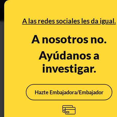
Especial C
DESINFO
PREB
A las redes sociales les da igual.
Cultivos
A nosotros no.
Desinfo
Ayúdanos a
investigar.
CONTEXTO
Hazte Embajadora/Embajador
El Real Decreto-ley
No, 
7/2025 y las
"yod