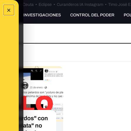
euta
•
Bulos Ceuta
•
Eclipse
•
Curanderos IA Instagram
•
Timo José E
×
UNKING
INVESTIGACIONES
CONTROL DEL PODER
PO
los "petardos" con
uro de plata" no