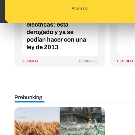
expropiaciones de
impid
Ahora no
cultivos para
que 
instalaciones
eléctricas: está
derogado y ya se
podían hacer con una
ley de 2013
DESINFO
16/09/2025
DESINFO
Prebunking