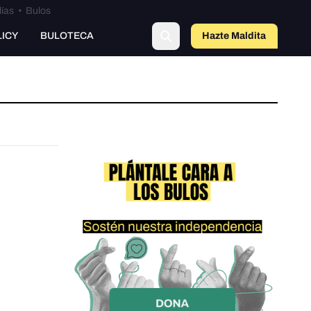
lías
•
Bulos
LICY
BULOTECA
Hazte Maldit
a