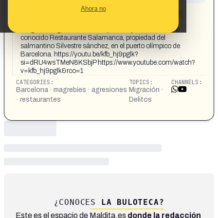
CONTENT DETAIL:
Ahora no
Camareros del Restaurante Salamanca de Barcelona,
agredidos por un grupo de magrebies Un grupo de
magrebíes agredió a los trabajadores y camareros del
conocido Restaurante Salamanca, propiedad del
salmantino Silvestre sánchez, en el puerto olímpico de
Barcelona. https://youtu.be/kfb_hj9pglk?
si=dRU4wsTMeN8KSbjP https://www.youtube.com/watch?
v=kfb_hj9pglk&rco=1
CATEGORIES:
TOPICS:
CHANNELS:
Barcelona · magrebíes · agresiones
Migración ·
· restaurantes
Delitos
¿CONOCES
LA BULOTECA?
Este es el espacio de Maldita.es
donde la redacción