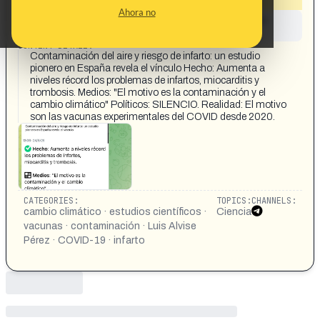
Ahora no
This content has not yet been investigated by the
Maldita.es team
CONTENT DETAIL:
Contaminación del aire y riesgo de infarto: un estudio
pionero en España revela el vínculo Hecho: Aumenta a
niveles récord los problemas de infartos, miocarditis y
trombosis. Medios: "El motivo es la contaminación y el
cambio climático" Políticos: SILENCIO. Realidad: El motivo
son las vacunas experimentales del COVID desde 2020.
CATEGORIES:
TOPICS:
CHANNELS:
cambio climático · estudios científicos ·
Ciencia
vacunas · contaminación · Luis Alvise
Pérez · COVID-19 · infarto