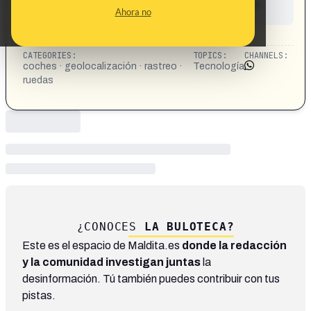
This content has not yet been investigated by the
Ahora no
Maldita.es team
CONTENT DETAIL:
https://share.google/kuxFWcjoX1U2zDH5c
CATEGORIES:
TOPICS:
CHANNELS:
coches · geolocalización · rastreo ·
Tecnología
ruedas
¿CONOCES
LA BULOTECA?
Este es el espacio de Maldita.es
donde la redacción
y la comunidad investigan juntas
la
desinformación. Tú también puedes contribuir con tus
pistas.