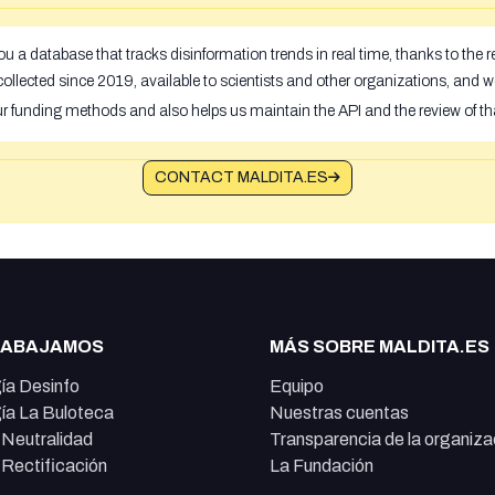
u a database that tracks disinformation trends in real time, thanks to the
ollected since 2019, available to scientists and other organizations, and w
ur funding methods and also helps us maintain the API and the review of th
CONTACT MALDITA.ES
RABAJAMOS
MÁS SOBRE MALDITA.ES
ía Desinfo
Equipo
ía La Buloteca
Nuestras cuentas
e Neutralidad
Transparencia de la organiza
e Rectificación
La Fundación