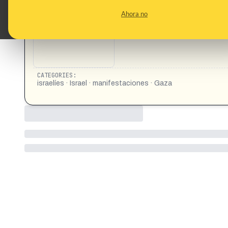
los rehenes, en una de las protestas más grandes en Israel
Ahora no
https://www.instagram.com/reel/DNfnAz4oKFU/
CATEGORIES:
israelíes · Israel · manifestaciones · Gaza