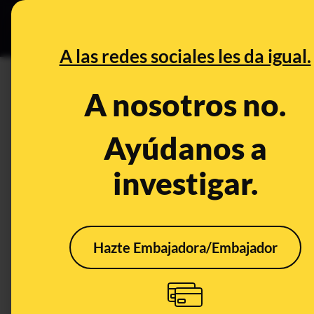
Especial Ce
DESINFO
PREBU
A las redes sociales les da igual.
¿Medio millón de israelíes se
A nosotros no.
Gaza?
Ayúdanos a
This content has NOT yet been ver
investigar.
OPEN CASE
What's being said:
Hazte Embajadora/Embajador
«Medio millón de israelíes se manifestaron 
This content has not 
CONTENT DETAIL:
Se calcula que unas 500 000 personas se juntaron en Tel Avi