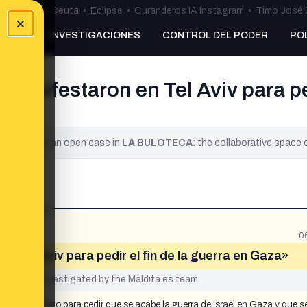
uta
•
Bulos Ceuta
•
Eclipse
•
Curanderos IA Instagram
•
Timo José 
×
NKING
INVESTIGACIONES
CONTROL DEL PODER
PO
 manifestaron en Tel Aviv para ped
ified. It is an open case in
LA BULOTECA
: the collaborative space
0
en Tel Aviv para pedir el fin de la guerra en Gaza»
yet been investigated by the Maldita.es team
v el domingo para pedir que se acabe la guerra de Israel en Gaza y que se 