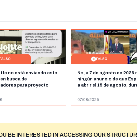
FALSO
FALSO
itte no está enviando este
No, a 7 de agosto de 2026 
 en busca de
ningún anuncio de que Esp
radores para proyecto
a abrir el 15 de agosto, du
con ganancias de hasta
horas, la frontera entre M
os al día: es un timo
y Ceuta
6
07/08/2026
OU BE INTERESTED IN ACCESSING OUR STRUCTUR