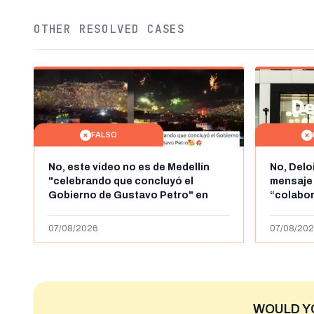
OTHER RESOLVED CASES
FALSO
No, este vídeo no es de Medellín
No, Delo
"celebrando que concluyó el
mensaje
Gobierno de Gustavo Petro" en
“colabo
agosto de 2026: es de la Alborada
online” 
de 2024
1.000 eur
07/08/2026
07/08/202
WOULD Y