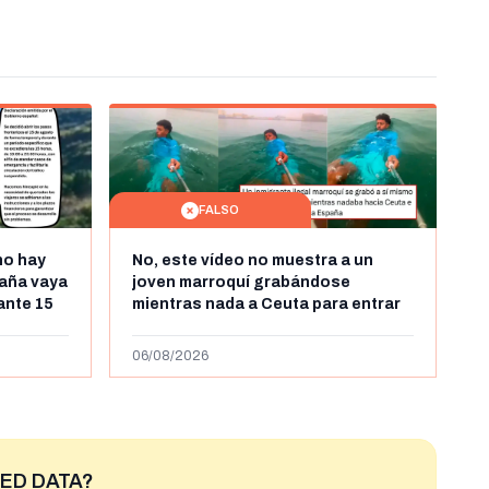
FALSO
no hay
No, este vídeo no muestra a un
aña vaya
joven marroquí grabándose
rante 15
mientras nada a Ceuta para entrar
arruecos
"ilegalmente a España": se grabó a
más de 450km de Ceuta y el autor lo
06/08/2026
niega
ED DATA?