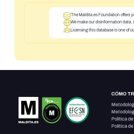
The Maldita.es Foundation offers yo
We make our disinformation data, c
Licensing this database is one of o
CÓMO T
Metodolog
Metodolog
Política d
Política d