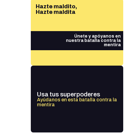
Hazte maldito,
Hazte maldita
Únete y apóyanos en
nuestra batalla contra la
mentira
Usa tus superpoderes
Ayúdanos en esta batalla contra la
mentira