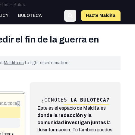
Elías
•
Bulos
LICY
BULOTECA
Hazte Maldit
a
ir el fin de la guerra en
 of
Maldita.es
to fight disinformation.
¿CONOCES
LA BULOTECA?
6/10/2025
Este es el espacio de Maldita.es
donde la redacción y la
comunidad investigan juntas
la
desinformación. Tú también puedes
libere a