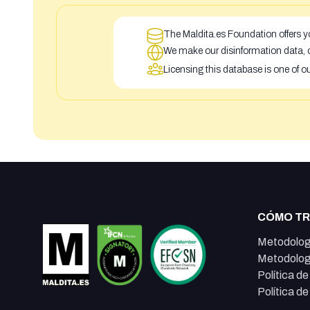
The Maldita.es Foundation offers yo
We make our disinformation data, c
Licensing this database is one of o
CÓMO T
Metodolog
Metodolog
Política d
Política d