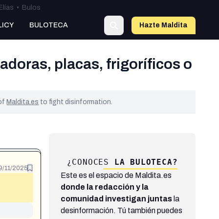
Elías
•
Bulos
LICY
BULOTECA
Hazte Maldit
a
doras, placas, frigoríficos o
 of
Maldita.es
to fight disinformation.
¿CONOCES
LA BULOTECA?
9/11/2025
Este es el espacio de Maldita.es
donde la redacción y la
comunidad investigan juntas
la
desinformación. Tú también puedes