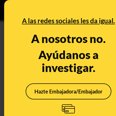
Especial Ce
DESINFO
PREBU
A las redes sociales les da igual.
¿Madrid ofrecerá ayudas de h
A nosotros no.
lavavajillas?
Ayúdanos a
This content has NOT yet been ver
investigar.
OPEN CASE
What's being said:
Hazte Embajadora/Embajador
«Madrid ofrecerá ayudas de hasta 300 euro
lavavajillas»
This content has not 