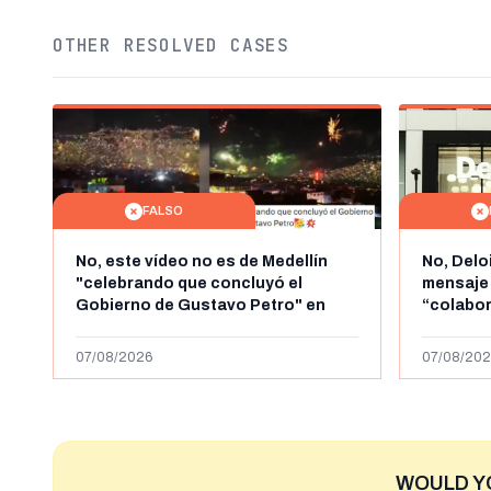
OTHER RESOLVED CASES
FALSO
No, este vídeo no es de Medellín
No, Delo
"celebrando que concluyó el
mensaje
Gobierno de Gustavo Petro" en
“colabo
agosto de 2026: es de la Alborada
online” 
de 2024
1.000 eur
07/08/2026
07/08/202
WOULD Y