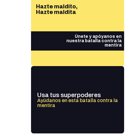
Hazte maldito,
Hazte maldita
Únete y apóyanos en
nuestra batalla contra la
mentira
Usa tus superpoderes
Ayúdanos en esta batalla contra la
mentira