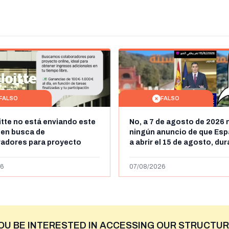
FALSO
FALSO
itte no está enviando este
No, a 7 de agosto de 2026 
 en busca de
ningún anuncio de que Esp
radores para proyecto
a abrir el 15 de agosto, du
con ganancias de hasta
horas, la frontera entre M
os al día: es un timo
y Ceuta
6
07/08/2026
OU BE INTERESTED IN ACCESSING OUR STRUCTUR