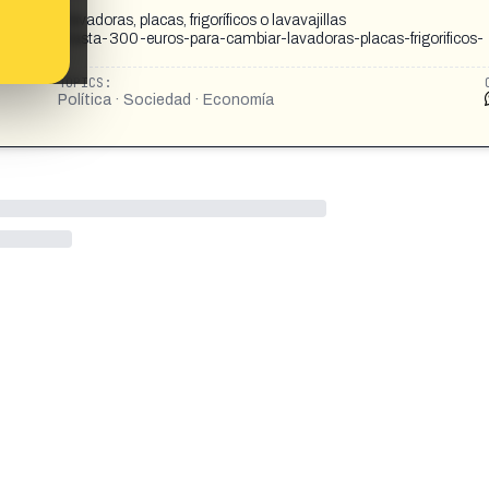
ambiar lavadoras, placas, frigoríficos o lavavajillas
d-ofrece-hasta-300-euros-para-cambiar-lavadoras-placas-frigorificos-
TOPICS:
Política · Sociedad · Economía