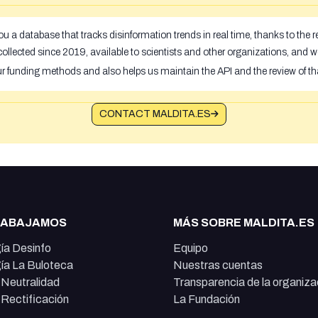
u a database that tracks disinformation trends in real time, thanks to the
ollected since 2019, available to scientists and other organizations, and w
ur funding methods and also helps us maintain the API and the review of th
CONTACT MALDITA.ES
RABAJAMOS
MÁS SOBRE MALDITA.ES
ía Desinfo
Equipo
ía La Buloteca
Nuestras cuentas
e Neutralidad
Transparencia de la organiza
e Rectificación
La Fundación