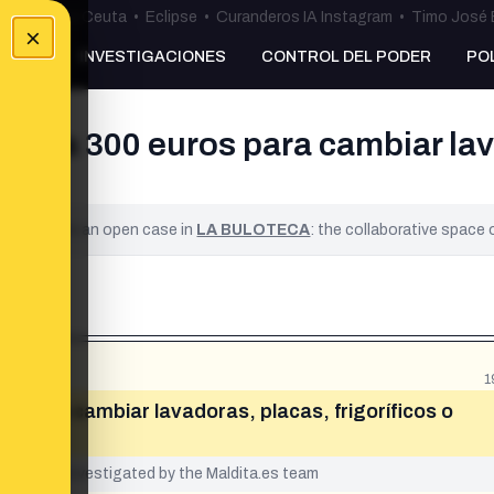
uta
•
Bulos Ceuta
•
Eclipse
•
Curanderos IA Instagram
•
Timo José 
×
NKING
INVESTIGACIONES
CONTROL DEL PODER
PO
asta 300 euros para cambiar lava
ified. It is an open case in
LA BULOTECA
: the collaborative space
1
s para cambiar lavadoras, placas, frigoríficos o
yet been investigated by the Maldita.es team