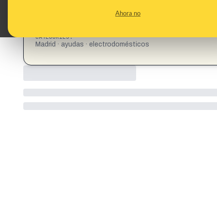
CONTENT DETAIL:
El nuevo Plan Renove de Madrid ofrece hasta 300 euros para c
Ahora no
https://www.20minutos.es/madrid/nuevo-plan-renove-madri
lavavajillas_6898774_0.html
CATEGORIES:
Madrid · ayudas · electrodomésticos