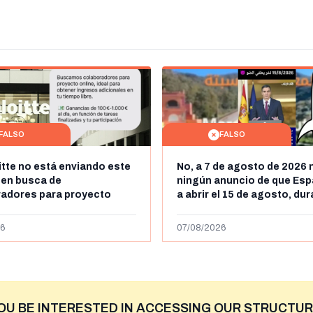
FALSO
FALSO
itte no está enviando este
No, a 7 de agosto de 2026 
 en busca de
ningún anuncio de que Esp
radores para proyecto
a abrir el 15 de agosto, du
con ganancias de hasta
horas, la frontera entre M
os al día: es un timo
y Ceuta
6
07/08/2026
OU BE INTERESTED IN ACCESSING OUR STRUCTUR