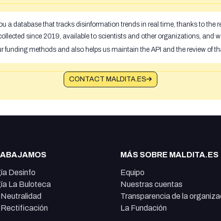
u a database that tracks disinformation trends in real time, thanks to the
ollected since 2019, available to scientists and other organizations, and w
ur funding methods and also helps us maintain the API and the review of th
CONTACT MALDITA.ES
RABAJAMOS
MÁS SOBRE MALDITA.ES
ía Desinfo
Equipo
ía La Buloteca
Nuestras cuentas
e Neutralidad
Transparencia de la organiza
e Rectificación
La Fundación