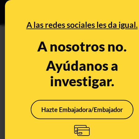
Especial Ce
DESINFO
PREBU
A las redes sociales les da igual.
¿Los seguidores de Alvise e
A nosotros no.
políticas de izquierdas?
Ayúdanos a
This content has NOT yet been ver
investigar.
OPEN CASE
What's being said:
Hazte Embajadora/Embajador
«Los seguidores de Alvise están filtrando
izquierdas»
This content has not 