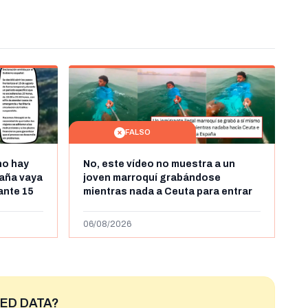
FALSO
no hay
No, este vídeo no muestra a un
aña vaya
joven marroquí grabándose
rante 15
mientras nada a Ceuta para entrar
arruecos
"ilegalmente a España": se grabó a
más de 450km de Ceuta y el autor lo
06/08/2026
niega
ED DATA?