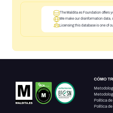
The Maldita.es Foundation offers yo
We make our disinformation data, c
Licensing this database is one of o
CÓMO T
Metodolog
Metodolog
Política d
Política d