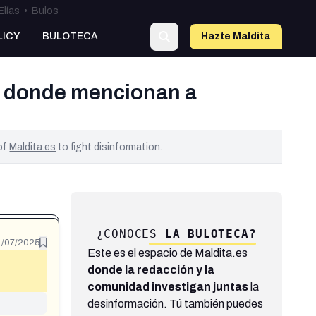
Elías
•
Bulos
LICY
BULOTECA
Hazte Maldit
a
es donde mencionan a
 of
Maldita.es
to fight disinformation.
¿CONOCES
LA BULOTECA?
1/07/2025
Este es el espacio de Maldita.es
donde la redacción y la
comunidad investigan juntas
la
desinformación. Tú también puedes