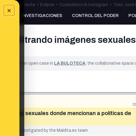
uta
•
Bulos Ceuta
•
Eclipse
•
Curanderos IA Instagram
•
Timo José 
×
NKING
INVESTIGACIONES
CONTROL DEL PODER
PO
stán filtrando imágenes sexual
ified. It is an open case in
LA BULOTECA
: the collaborative space
3
 imágenes sexuales donde mencionan a políticas de
yet been investigated by the Maldita.es team