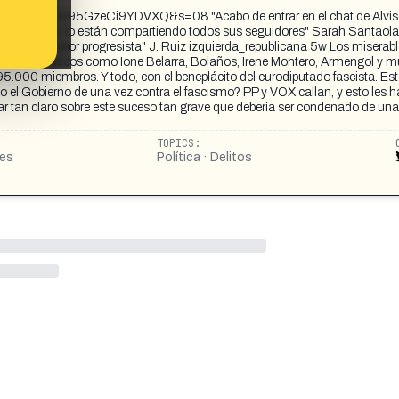
=b7scM30r195GzeCi9YDVXQ&s=08 "Acabo de entrar en el chat de Alvise
 izquierdas, lo están compartiendo todos sus seguidores" Sarah Santaola
que tenga sabor progresista" J. Ruiz izquierda_republicana 5w Los miserab
 datos de políticos como Ione Belarra, Bolaños, Irene Montero, Armengol y 
5.000 miembros. Y todo, con el beneplácito del eurodiputado fascista. Est
go el Gobierno de una vez contra el fascismo? PP y VOX callan, y esto les 
r tan claro sobre este suceso tan grave que debería ser condenado de una
TOPICS:
les
Política · Delitos