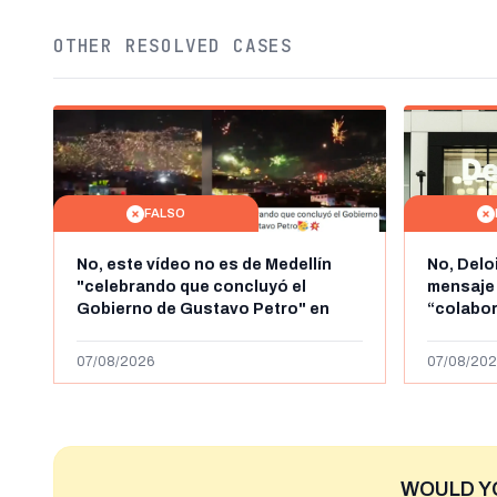
OTHER RESOLVED CASES
FALSO
No, este vídeo no es de Medellín
No, Delo
"celebrando que concluyó el
mensaje
Gobierno de Gustavo Petro" en
“colabo
agosto de 2026: es de la Alborada
online” 
de 2024
1.000 eur
07/08/2026
07/08/202
WOULD Y