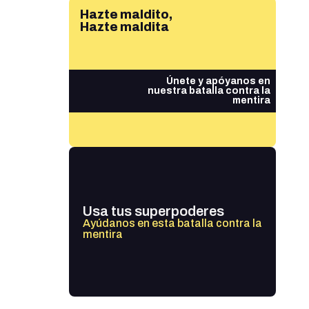
Hazte maldito,
Hazte maldita
Únete y apóyanos en
nuestra batalla contra la
mentira
Usa tus superpoderes
Ayúdanos en esta batalla contra la
mentira