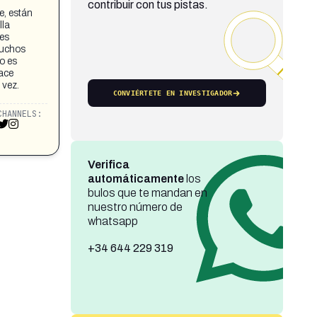
contribuir con tus pistas.
, están
lla
les
muchos
o es
hace
 vez.
CONVIÉRTETE EN INVESTIGADOR
CHANNELS:
Verifica
automáticamente
los
bulos que te mandan en
nuestro número de
whatsapp
+34 644 229 319