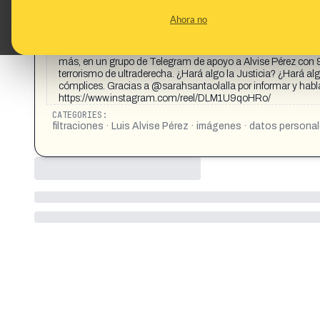
CONTENT DETAIL:
https://x.com/ferna1_diez/status/1950621008127299811?t
Ahora no
filtrando imágenes sexuales donde mencionan a políticas de
"Hecho con IA... Son de ultra derecha violentando a todo el 
seguidores ultraderechistas de Alvise Pérez están filtrando
más, en un grupo de Telegram de apoyo a Alvise Pérez con 9
terrorismo de ultraderecha. ¿Hará algo la Justicia? ¿Hará al
cómplices. Gracias a @sarahsantaolalla por informar y habla
https://www.instagram.com/reel/DLM1U9qoHRo/
CATEGORIES:
filtraciones · Luis Alvise Pérez · imágenes · datos persona