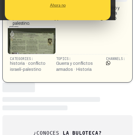
CONTENT DETAIL:
Ahora no
Un documento oficial de 1937 muestra al primer ministro y
presidente israelí Shimon Peres solicitando la ciudadanía
palestina, con su firma y juramento de lealtad al gobierno
palestino.
CATEGORIES:
TOPICS:
CHANNELS:
historia · conflicto
Guerra y conflictos
israelí-palestino
armados · Historia
¿CONOCES
LA BULOTECA?