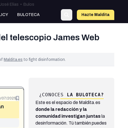
José Elías
•
Bulos
LICY
BULOTECA
Hazte Maldit
a
 del telescopio James Web
 of
Maldita.es
to fight disinformation.
¿CONOCES
LA BULOTECA?
/07/2025
Este es el espacio de Maldita.es
an
donde la redacción y la
comunidad investigan juntas
la
desinformación. Tú también puedes