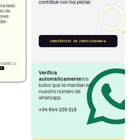
contribuir con tus pistas.
na tesis
nto de
rones
eden
CONVIÉRTETE EN INVESTIGADOR
CHANNELS:
Verifica
automáticamente
los
bulos que te mandan en
nuestro número de
whatsapp
+34 644 229 319