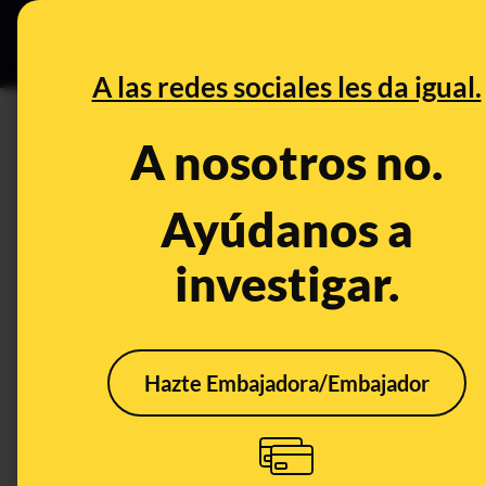
Grupos Ceuta
•
B
DESINFO
PREBU
A las redes sociales les da igual.
¿El laboratorio cuántico de
A nosotros no.
muestran indicios de una di
Ayúdanos a
This content has NOT yet been ver
investigar.
OPEN CASE
What's being said:
Hazte Embajadora/Embajador
«El laboratorio cuántico de Google afirm
indicios de una dimensión invisible»
This content has not 