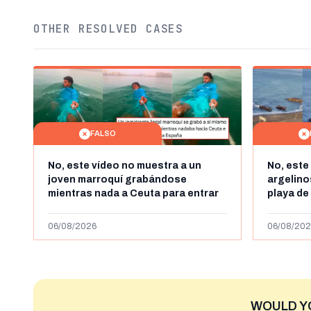
OTHER RESOLVED CASES
FALSO
No, este vídeo no muestra a un
No, este
joven marroquí grabándose
argelin
mientras nada a Ceuta para entrar
playa de
"ilegalmente a España": se grabó a
miles de
más de 450km de Ceuta y el autor lo
de julio
06/08/2026
06/08/202
niega
2023
WOULD Y