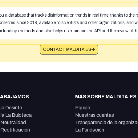
u a database that tracks disinformation trends in real time, thanks to the
ollected since 2019, available to scientists and other organizations, and w
ur funding methods and also helps us maintain the API and the review of th
CONTACT MALDITA.ES
RABAJAMOS
MÁS SOBRE MALDITA.ES
ía Desinfo
Equipo
ía La Buloteca
Nuestras cuentas
e Neutralidad
Transparencia de la organiza
e Rectificación
La Fundación