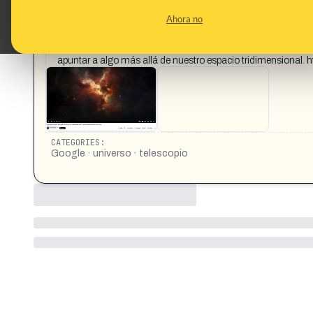
CONTENT DETAIL:
¿Ha abierto el telescopio James Webb la puerta a una nuev
Ahora no
audaz, pero los datos recientemente evaluados muestran sig
investigación cuántica de Google, un equipo de físicos ha bu
que no pueden explicarse con los modelos físicos clásicos. L
apuntar a algo más allá de nuestro espacio tridimension
CATEGORIES:
Google · universo · telescopio