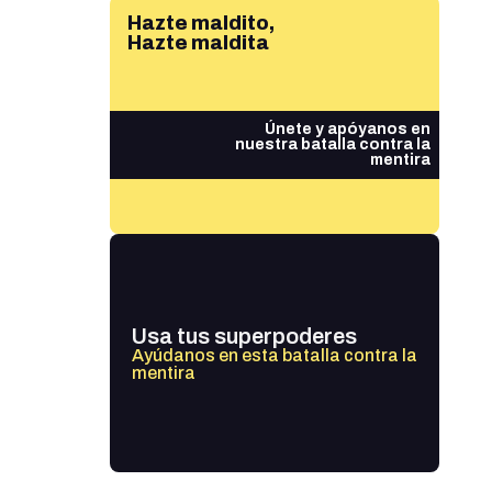
Hazte maldito,
Hazte maldita
Únete y apóyanos en
nuestra batalla contra la
mentira
Usa tus superpoderes
Ayúdanos en esta batalla contra la
mentira