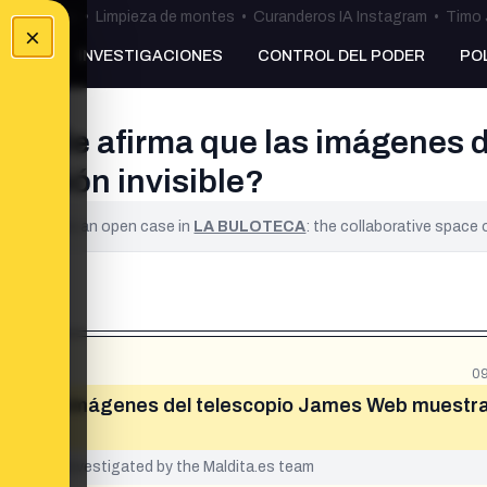
ulos Ceuta
•
Limpieza de montes
•
Curanderos IA Instagram
•
Timo 
×
NKING
INVESTIGACIONES
CONTROL DEL PODER
PO
 Google afirma que las imágenes
mensión invisible?
ified. It is an open case in
LA BULOTECA
: the collaborative space
09
a que las imágenes del telescopio James Web muestr
yet been investigated by the Maldita.es team