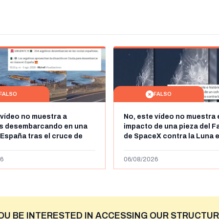
FALSO
FALSO
 vídeo no muestra a
No, este vídeo no muestra 
os desembarcando en una
impacto de una pieza del F
 España tras el cruce de
de SpaceX contra la Luna e
 personas a Ceuta a finales
agosto de 2026: circula de
 de 2026: son imágenes de
menos abril de 2026
6
06/08/2026
OU BE INTERESTED IN ACCESSING OUR STRUCTUR