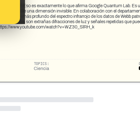
a dimensión? Eso es exactamente lo que afirma Google Quantum Lab. Es u
nos reales de una dimensión invisible. En colaboración con el departame
scado en lo más profundo del espectro infrarrojo de los datos de Webb pat
os resultados son extrañas difracciones de luz y señales repetidas que pu
al. https://www.youtube.com/watch?v=WZ30_SlRH_k
TOPICS:
Ciencia