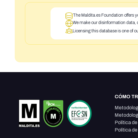
The Maldita.es Foundation offers yo
We make our disinformation data, c
Licensing this database is one of o
CÓMO T
Metodolog
Metodolog
Política d
Política d