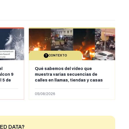
CONTEXTO
el
Qué sabemos del vídeo que
alcon 9
muestra varias secuencias de
l 5 de
calles en llamas, tiendas y casas
sde al
saqueadas y personas peleándose
supuestamente en España tras la
05/08/2026
entrada de personas migrantes en
situación irregular a Ceuta
ED DATA?