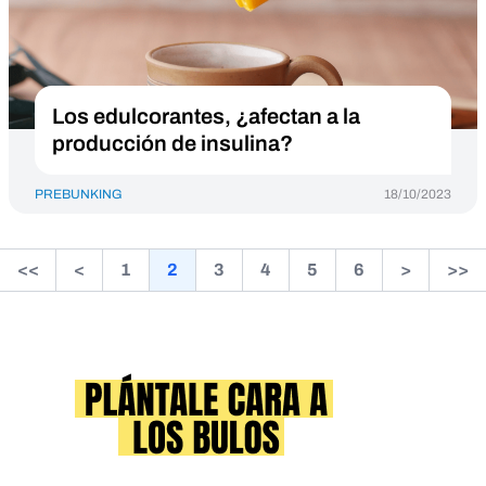
Los edulcorantes, ¿afectan a la
producción de insulina?
PREBUNKING
18/10/2023
<<
<
1
2
3
4
5
6
>
>>