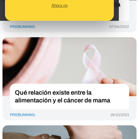
relación hay entre la alimentación y la
Ahora no
salud de tu esqueleto
PREBUNKING
07/04/2022
Qué relación existe entre la
alimentación y el cáncer de mama
PREBUNKING
19/10/2021