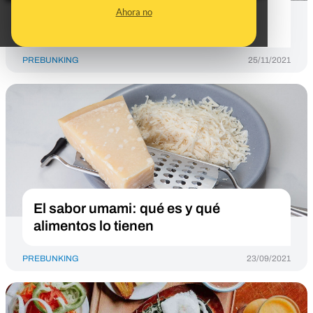
griego’ y en qué se diferencia del
Ahora no
yogur normal
PREBUNKING
25/11/2021
El sabor umami: qué es y qué
alimentos lo tienen
PREBUNKING
23/09/2021