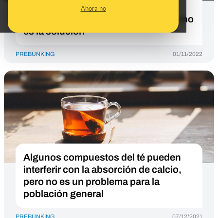
son un postre saludable y por qué
Ahora no
prohibirnos un alimento o producto no
es la solución
PREBUNKING
01/11/2022
Algunos compuestos del té pueden
interferir con la absorción de calcio,
pero no es un problema para la
población general
PREBUNKING
07/12/2021