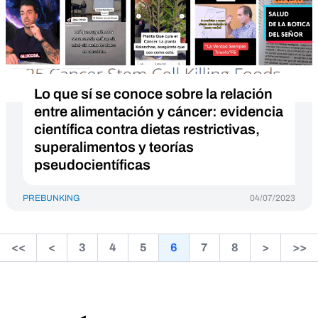
Lo que sí se conoce sobre la relación
entre alimentación y cáncer: evidencia
científica contra dietas restrictivas,
superalimentos y teorías
pseudocientíficas
PREBUNKING
04/07/2023
<<
<
3
4
5
6
7
8
>
>>