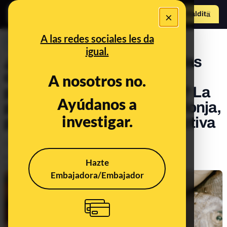
×
Hazte Maldit
o
Abrir menú
A las redes sociales les da
PREBUNKING
igual.
¿Qué diferencia hay entre las
cajas verdes y azules de la
A nosotros no.
pescadería de Mercadona? La
Ayúdanos a
procedencia del pescado: lonja,
investigar.
piscifactoría o pesca extractiva
Alimentación
Publicado el
Mar 22, 2023, 4:45:15 PM
Hazte
Actualizado el
Oct 6, 2023, 12:58:00 PM
Embajadora/Embajador