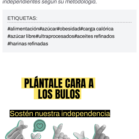
independientes según su metodología
.
ETIQUETAS:
#alimentación
#azúcar
#obesidad
#carga calórica
#azúcar libre
#ultraprocesados
#aceites refinados
#harinas refinadas