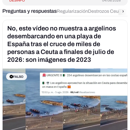
DESINFO
04/08/2026
Preguntas y respuestas
›
Regularización
Destrozos Ceuta
Ce
No, este vídeo no muestra a argelinos
desembarcando en una playa de
España tras el cruce de miles de
personas a Ceuta a finales de julio de
2026: son imágenes de 2023
FALSO