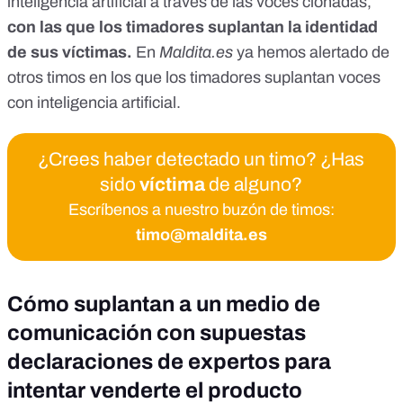
inteligencia artificial a través de las voces clonadas,
con las que los timadores suplantan la identidad
de sus víctimas.
En
Maldita.es
ya hemos alertado de
otros timos
en los que los timadores suplantan voces
con
inteligencia artificial.
¿Crees haber detectado un timo? ¿Has
sido
víctima
de alguno?
Escríbenos a nuestro buzón de timos:
timo@maldita.es
Cómo suplantan a un medio de
comunicación con supuestas
declaraciones de expertos para
intentar venderte el producto