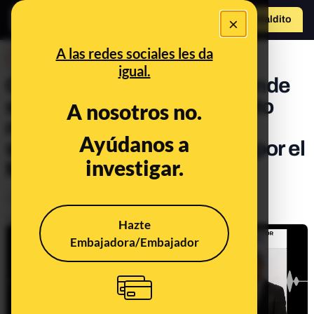
×
Hazte Maldit
o
Abrir menú
A las redes sociales les da
DESINFO
igual.
Cuidado con este vídeo donde
se promociona un “producto
A nosotros no.
milagroso” para adelgazar
Ayúdanos a
supuestamente aprobado por el
investigar.
Ministerio de Sanidad
Consumo
Timo
Delitos
Publicado el
Sep 22, 2023, 2:37:32 PM
Hazte
Embajadora/Embajador