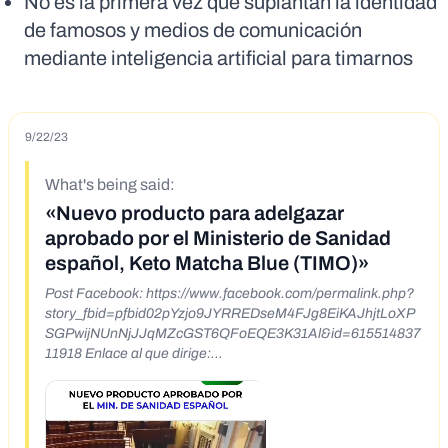
No es la primera vez que suplantan la identidad
de famosos y medios de comunicación
mediante inteligencia artificial para timarnos
9/22/23
What's being said:
«Nuevo producto para adelgazar
aprobado por el Ministerio de Sanidad
español, Keto Matcha Blue (TIMO)»
Post Facebook: https://www.facebook.com/permalink.php?
story_fbid=pfbid02pYzjo9JYRREDseM4FJg8EiKAJhjtLoXP
SGPwijNUnNjJJqMZcGST6QFoEQE3K31Al&id=615514837
11918 Enlace al que dirige:
https://five.takebuynowfastspeedi.co/JJbtf2Tc?
fbclid=IwAR3xtV4HYOLddvUhxFfGBXyrWFub3DvLduPAbN
yW_-cVdc2aFJphbxsEx5c