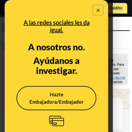
×
Hazte Maldit
o
Abrir menú
A las redes sociales les da
verificación
igual.
Desinfo
A nosotros no.
Ayúdanos a
investigar.
Hazte
Embajadora/Embajador
No, este mensaje que advierte de
anomalías en tu cuenta no es de
WhatsApp: es ‘smishing’