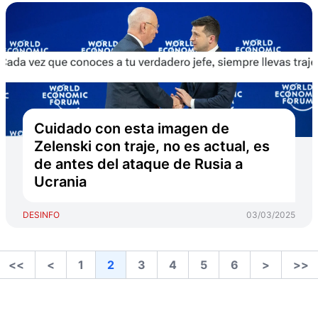
Cuidado con esta imagen de
Zelenski con traje, no es actual, es
de antes del ataque de Rusia a
Ucrania
DESINFO
03/03/2025
<<
<
1
2
3
4
5
6
>
>>