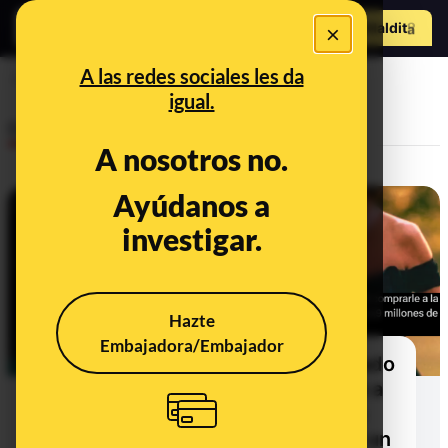
Hazte Maldit
×
o
Abrir menú
A las redes sociales les da
Ucrania
igual.
Desinfo
A nosotros no.
Ayúdanos a
investigar.
Hazte
Embajadora/Embajador
No, Olena Zelenska no ha comprado
este vestido de la princesa Diana a
los duques de Sussex: el vestido
fue subastado en 1997 y está en un