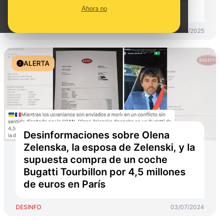
museo de Irlanda
Ahora no
DESINFO
06/05/2025
ALERTA
Desinformaciones sobre Olena
Zelenska, la esposa de Zelenski, y la
supuesta compra de un coche
Bugatti Tourbillon por 4,5 millones
de euros en París
DESINFO
03/07/2024