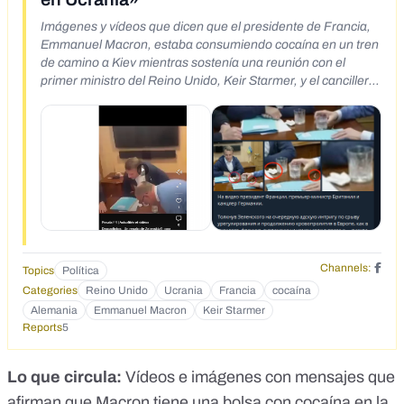
Imágenes y vídeos que dicen que el presidente de Francia,
Emmanuel Macron, estaba consumiendo cocaína en un tren
de camino a Kiev mientras sostenía una reunión con el
primer ministro del Reino Unido, Keir Starmer, y el canciller
alemán, Friedrich Merz.
https://www.facebook.com/share/r/1A1Nr9JofR/
Channels:
Topics
Política
Categories
Reino Unido
Ucrania
Francia
cocaína
Alemania
Emmanuel Macron
Keir Starmer
Reports
5
Lo que circula:
Vídeos e imágenes con mensajes que
afirman que Macron tiene una bolsa con cocaína en la