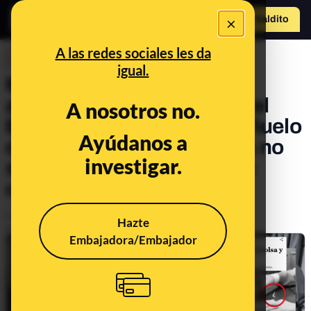
×
Hazte Maldit
o
Abrir menú
A las redes sociales les da
DESINFO
igual.
Macron y la campaña para
acusarle de tomar drogas: el
A nosotros no.
Elíseo afirma que es un pañuelo
Ayúdanos a
de papel y en las imágenes no
investigar.
se ve que sea una bolsa de
cocaína
Publicado el
May 12, 2025, 2:53:56 PM
Hazte
Actualizado el
May 12, 2025, 5:43:00 PM
Embajadora/Embajador