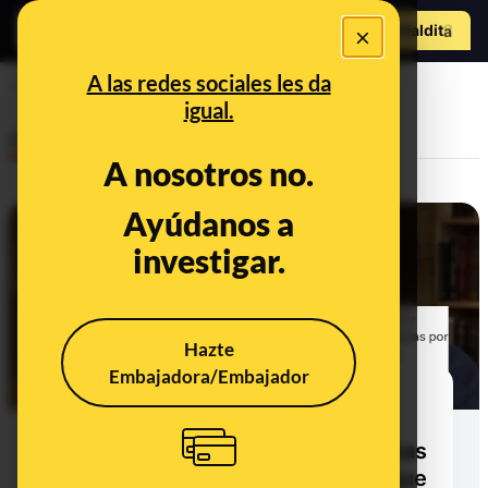
Hazte Maldit
×
o
Abrir menú
A las redes sociales les da
Ucrania
igual.
Desinfo
A nosotros no.
Ayúdanos a
investigar.
Hazte
Embajadora/Embajador
"Ucrania vende las armas que le
envía EEUU a los cárteles
mexicanos": se difunde sin pruebas
y el origen es un vídeo de 2023 que