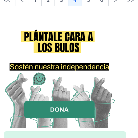
<<
<
1
2
3
4
5
6
>
>>