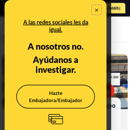
Hazte Maldit
×
o
Abrir menú
A las redes sociales les da
Ucrania
igual.
Desinfo
A nosotros no.
Ayúdanos a
investigar.
Hazte
Embajadora/Embajador
No, el pleno del Parlamento Europeo
no aplaude en este vídeo "por el
lanzamiento de misiles
estadounidenses desde Ucrania