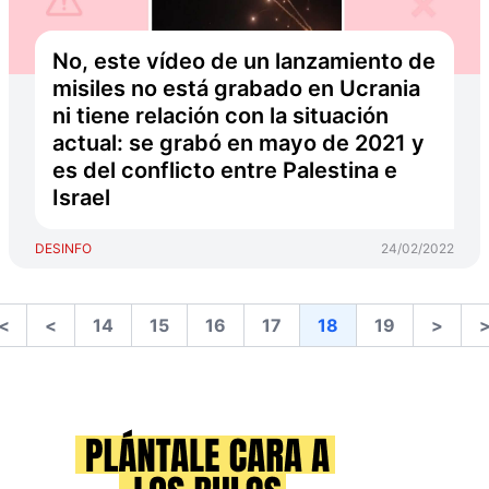
No, este vídeo de un lanzamiento de
misiles no está grabado en Ucrania
ni tiene relación con la situación
actual: se grabó en mayo de 2021 y
es del conflicto entre Palestina e
Israel
DESINFO
24/02/2022
<
<
14
15
16
17
18
19
>