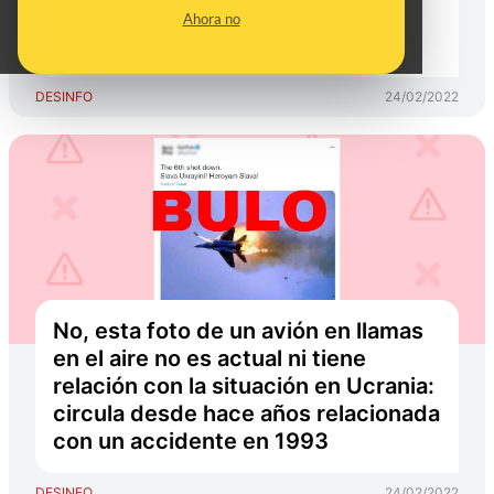
vinculado a la ciudad rusa de
Ahora no
Rostov
DESINFO
24/02/2022
No, esta foto de un avión en llamas
en el aire no es actual ni tiene
relación con la situación en Ucrania:
circula desde hace años relacionada
con un accidente en 1993
DESINFO
24/02/2022