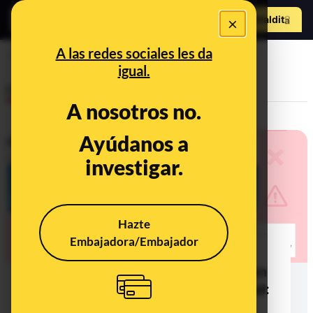
Hazte Maldit
×
o
Abrir menú
A las redes sociales les da
Ucrania
igual.
Desinfo
A nosotros no.
Ayúdanos a
investigar.
Hazte
Embajadora/Embajador
No, este vídeo no muestra a
paracaidistas rusos aterrizando en
Ucrania durante el conflicto actual:
circula, al menos, desde 2016