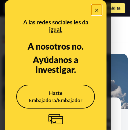
Hazte Maldit
×
o
Abrir menú
A las redes sociales les da
Teorías conspiratorias
igual.
Desinfo
A nosotros no.
Ayúdanos a
CONTEXTO
investigar.
Hazte
Embajadora/Embajador
El documento de 1965 sobre
"modificación del tiempo"
desclasificado por la CIA: muestra
el interés de EEUU en investigar la