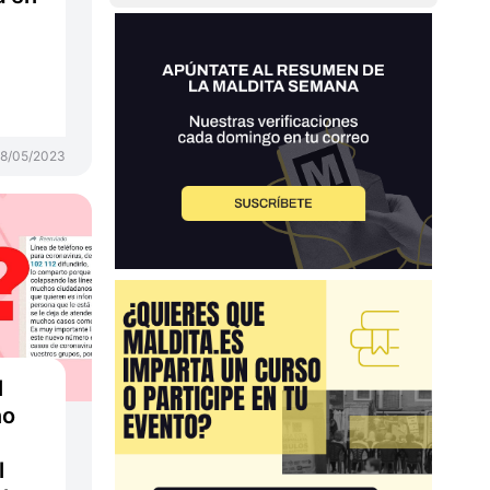
18/05/2023
l
no
l