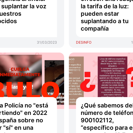
 suplantar la voz
la tarifa de la luz:
uestros
pueden estar
ocidos
suplantando a tu
compañía
31/03/2023
DESINFO
la Policía no "está
¿Qué sabemos de
rtiendo" en 2022
número de teléfo
spaña sobre no
900102112,
r "sí" en una
“específico para e