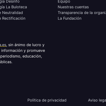
ía Desinfo
Equipo
ía La Buloteca
Nuestras cuentas
e Neutralidad
Transparencia de la organi
e Rectificación
La Fundación
a.es
, sin ánimo de lucro y
a información y promueve
 periodismo, educación,
úblicas.
Política de privacidad
Aviso lega