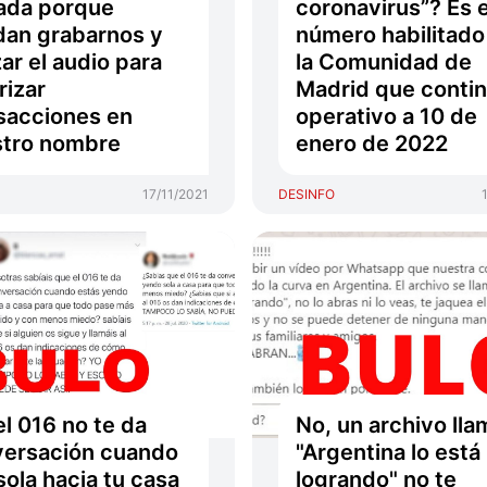
ada porque
coronavirus”? Es e
an grabarnos y
número habilitado
zar el audio para
la Comunidad de
rizar
Madrid que conti
sacciones en
operativo a 10 de
stro nombre
enero de 2022
17/11/2021
DESINFO
el 016 no te da
No, un archivo ll
ersación cuando
"Argentina lo está
sola hacia tu casa
logrando" no te