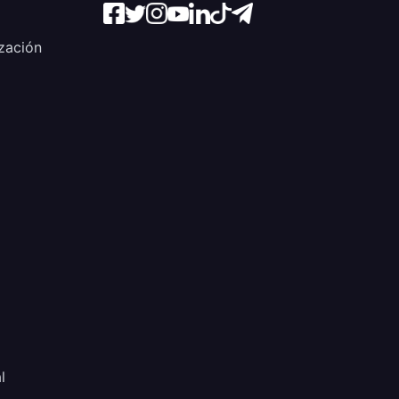
zación
l