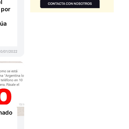
l
 por
núa
10/01/2022
amado