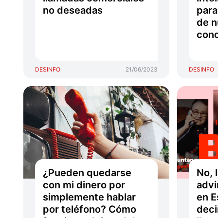
no deseadas
para
de n
con
DESINFO
21/06/2023
DESINFO
¿Pueden quedarse
No, 
con mi dinero por
advi
simplemente hablar
en E
por teléfono? Cómo
deci