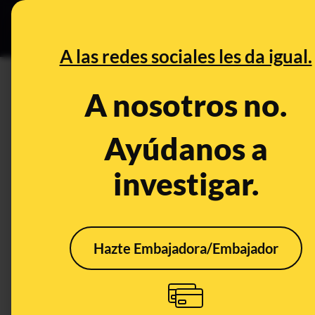
Especial Ceut
DESINFO
PREB
A las redes sociales les da igual.
telefono
A nosotros no.
Desinfo
Ayúdanos a
investigar.
CONTEXTO
Hazte Embajadora/Embajador
Qué sabemos del
No, 
"nuevo método de
volc