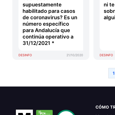
supuestamente
ni t
habilitado para casos
sobr
de coronavirus? Es un
algu
número específico
para Andalucía que
continúa operativo a
31/12/2021 *
DESINFO
21/10/2020
DESINFO
1
CÓMO T