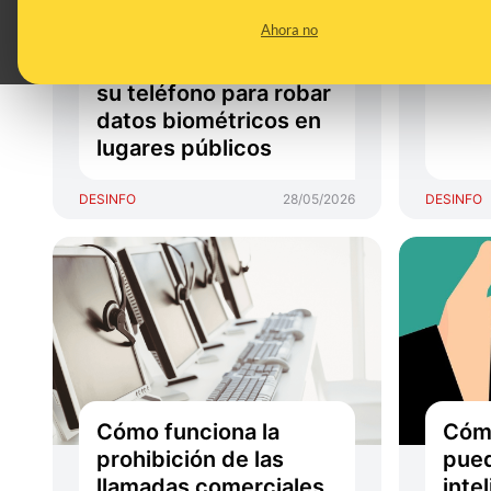
estafa" que utiliza a
no t
Ahora no
personas mayores
telé
que piden ayuda con
seg
su teléfono para robar
datos biométricos en
lugares públicos
DESINFO
28/05/2026
DESINFO
Cómo funciona la
Cómo
prohibición de las
pued
llamadas comerciales
intel