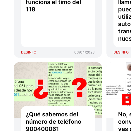
funciona el timo del
llam
118
pued
utili
auto
tran
nue
DESINFO
03/04/2023
DESINFO
¿Qué sabemos del
No, 
número de teléfono
conv
900400061
vas 