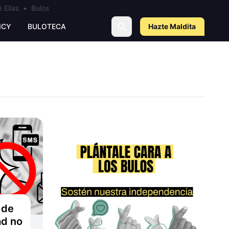
 Elías
•
Bulos
ICY
BULOTECA
Hazte Maldit
a
 de
ad no