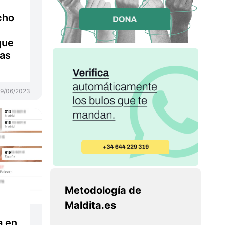
cho
que
das
9/06/2023
Metodología de
Maldita.es
a en