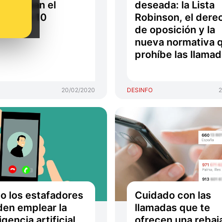
e hackean el
deseada: la Lista
fono en 10
Robinson, el dere
undos
de oposición y la
nueva normativa 
prohíbe las llama
20/02/2020
DESINFO
2
 los estafadores
Cuidado con las
en emplear la
llamadas que te
igencia artificial
ofrecen una rebaj