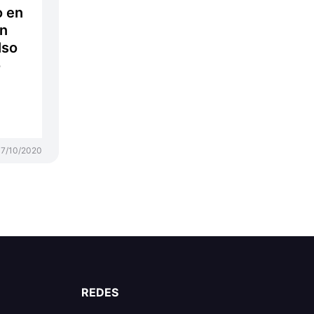
o en
un
lso
o
7/10/2020
REDES