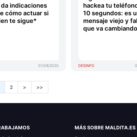
e da indicaciones
hackea tu teléfon
e cómo actuar si
10 segundos: es 
ien te sigue*
mensaje viejo y fa
que va cambiand
01/08/2020
DESINFO
0
2
>
>>
RABAJAMOS
MÁS SOBRE MALDITA.ES