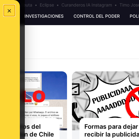
a
•
Bulos Ceuta
•
Eclipse
•
Curanderos IA Instagram
•
Timo José
×
UNKING
INVESTIGACIONES
CONTROL DEL PODER
POL
unas fotos del
Formas para dejar
án Chillán de Chile
recibir la publicid