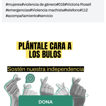
#mujeres
#violencia de género
#016
#Victoria Rosell
#emergencias
#Violencia machista
#telefono
#112
#acompañamiento
#servicio