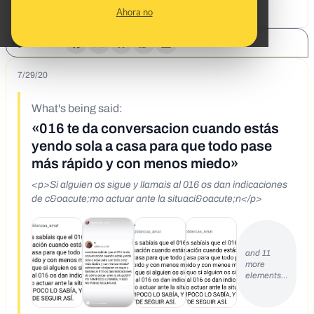
Ahora no
SHARE:
7/29/20
What's being said:
«016 te da conversacion cuando estás
yendo sola a casa para que todo pase
más rápido y con menos miedo»
<p>Si alguien os sigue y llamais al 016 os dan indicaciones
de c&oacute;mo actuar ante la situaci&oacute;n</p>
and 11
more
elements…