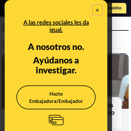
×
Hazte Maldit
o
Abrir menú
A las redes sociales les da
mujeres
igual.
Desinfo
A nosotros no.
Ayúdanos a
FALSO
investigar.
Hazte
Embajadora/Embajador
No, esta imagen de Ancelotti con tres
mujeres brasileñas no es real: ha sido
manipulada con IA