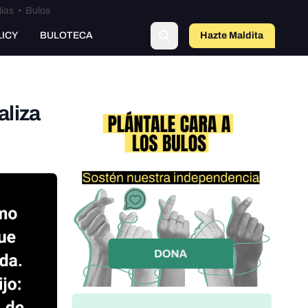
lías
•
Bulos
LICY
BULOTECA
Hazte Maldit
a
aliza