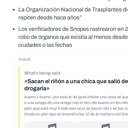
La Organización Nacional de Trasplantes di
repiten desde hace años”
Los verificadores de Snopes rastrearon en 
robo de órganos que existía al menos desde 
ciudades o las fechas
5/16/25
What's being said:
«Sacan el riñón a una chica que salió de
drogarla»
bueno y bueno Javi esto le da igual chicas una cosa sé qu
a una amiga de una amiga mía el otro día bueno el otro dí
plan que está muy ti todo eso va si se fueron ahí y se fue 
tirada en plan tipo se levantó a las 10 de la mañana ahí 
te hayan violado no entonces eh de camino a urgencias le 
de órganos así que chicas ten mucho cuidado a ver que no s