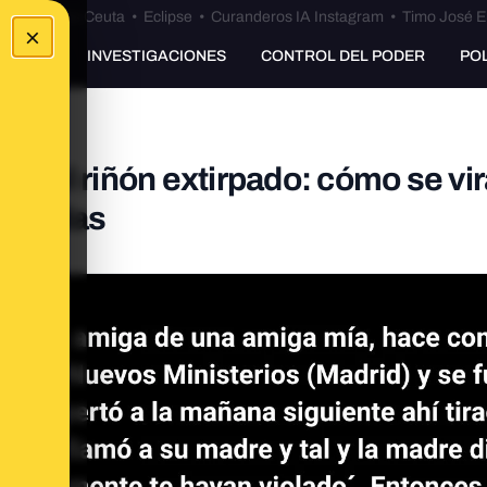
euta
•
Bulos Ceuta
•
Eclipse
•
Curanderos IA Instagram
•
Timo José E
×
UNKING
INVESTIGACIONES
CONTROL DEL PODER
PO
 y el riñón extirpado: cómo se vir
décadas