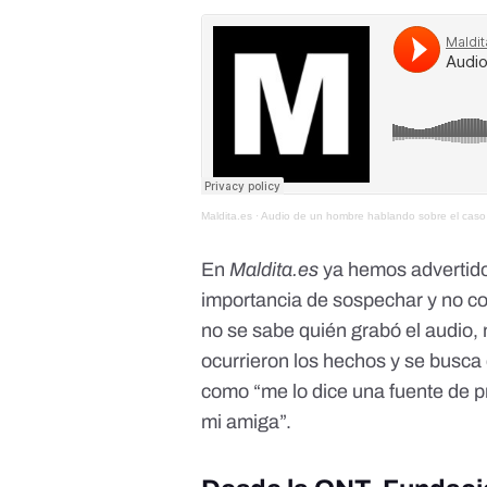
Maldita.es
·
Audio de un hombre hablando sobre el caso d
En
Maldita.es
ya hemos
advertid
importancia
de sospechar y no com
no se sabe quién grabó el audio,
ocurrieron los hechos y se busca d
como “me lo dice una fuente de p
mi amiga”.