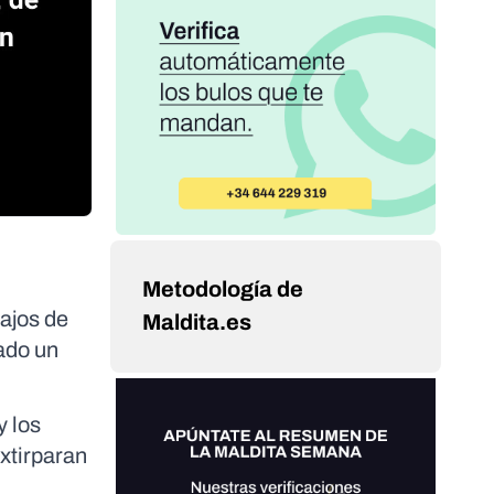
Metodología de
bajos de
Maldita.es
tado un
y los
extirparan