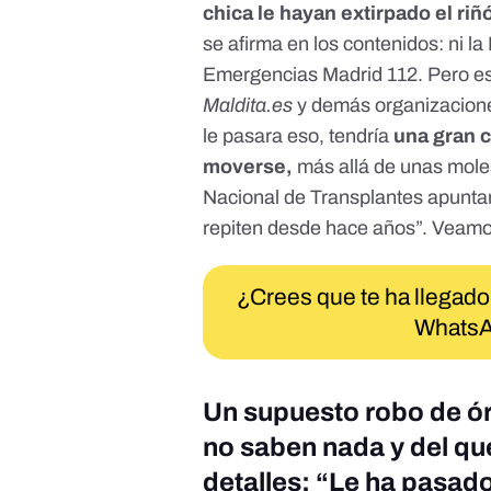
chica le hayan extirpado el riñ
se afirma en los contenidos: ni la 
Emergencias Madrid 112. Pero es
Maldita.es
y demás organizaciones
le pasara eso, tendría
una gran c
moverse,
más allá de unas moles
Nacional de Transplantes apuntan
repiten desde hace años”. Veamo
¿Crees que te ha llegado
WhatsA
Un supuesto robo de ór
no saben nada y del qu
detalles: “Le ha pasad