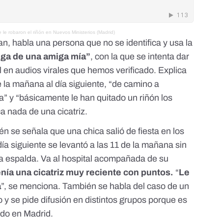
 le robaron el riñón en Nuevos Ministerios (Madrid)
n, habla una persona que no se identifica y usa la
iga de una amiga mía”
, con la que se intenta dar
 en audios virales
que hemos verificado. Explica
 la mañana al día siguiente, “de camino a
a” y “básicamente le han quitado un riñón los
ca nada de una cicatriz.
én se señala que una chica salió de fiesta en los
día siguiente se levantó a las 11 de la mañana sin
la espalda. Va al hospital acompañada de su
enía una cicatriz muy reciente con puntos.
“
Le
a
”, se menciona. También se habla del caso de un
y se pide difusión en distintos grupos porque es
ndo en Madrid.