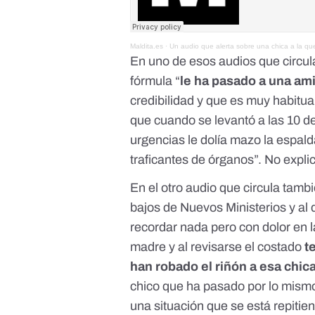
Maldita.es
·
Un audio que alerta sobre una chica a la que
En uno de esos audios que circula
fórmula “
le ha pasado a una am
credibilidad y que es
muy habitual
que cuando se levantó a las 10 de
urgencias le dolía mazo la espald
traficantes de órganos”. No expli
En el otro audio que circula tambi
bajos de Nuevos Ministerios y al 
recordar nada pero con dolor en 
madre y al revisarse el costado
t
han robado el riñón a esa chic
chico que ha pasado por lo mismo 
una situación que se está repitie