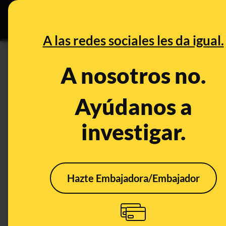
Especial C
DESINFO
PREB
A las redes sociales les da igual.
PREBUNKING
A nosotros no.
La chica de Nuevos Ministerios
una leyenda urbana de hace 
Ayúdanos a
investigar.
Publicado el
May 20, 2025, 6:21:36 PM
Hazte Embajadora/Embajador