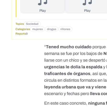
tengáis en presente y tengáis mucho cuidado chicas porq
Play
Play
Topics
Sociedad
Categories
mujeres
drogas
riñones
Reports
9
“
Tened mucho cuidado
porque
semana se fue por los bajos de
N
liarse con un chico y se despertó 
urgencias le dolía la espalda
y 
traficantes de órganos
, así qu
circula en distintos formatos en 
leyenda urbana que va y vien
escenario y fechas pero
lleva c
En este caso concreto,
ninguna f