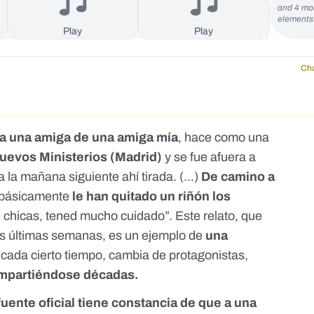
ue
and 4 mo
element
Play
Play
Cha
a una amiga de una amiga mía
, hace como una
uevos Ministerios (Madrid)
y se fue afuera a
a la mañana siguiente ahí tirada. (...)
De camino a
básicamente
le han quitado un riñón los
e, chicas, tened mucho cuidado”. Este relato, que
las últimas semanas, es un ejemplo de
una
e
cada cierto tiempo, cambia de protagonistas,
ompartiéndose décadas.
uente oficial tiene constancia de que a una