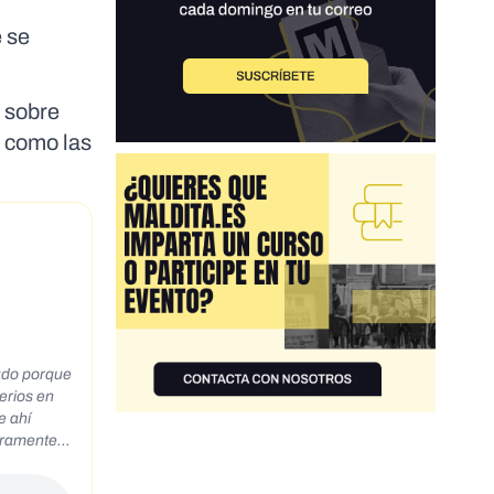
 se
a sobre
o como las
dado porque
erios en
e ahí
guramente
aficantes
que te lo