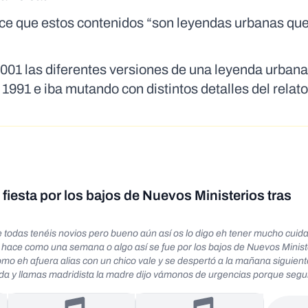
ce que estos contenidos “son leyendas urbanas que
2001 las diferentes versiones de una leyenda urban
1991 e iba mutando con distintos detalles del relat
 fiesta por los bajos de Nuevos Ministerios tras
e todas tenéis novios pero bueno aún así os lo digo eh tener mucho cui
a hace como una semana o algo así se fue por los bajos de Nuevos Minist
como eh afuera alias con un chico vale y se despertó a la mañana siguient
tirada y llamas madridista la madre dijo vámonos de urgencias porque se
dolía como mazo la espalda y básicamente le han quitado un riñón los tr
é si sois por ahí pero igual que pasa y pasa en cualquier parte eh para 