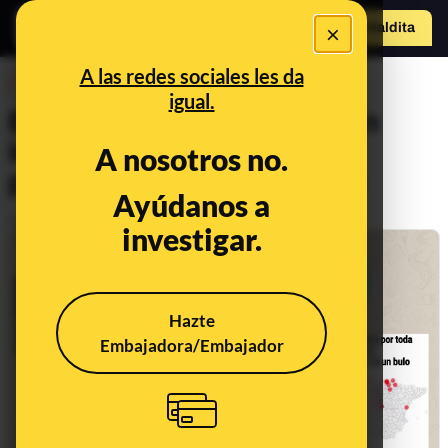
×
Hazte Maldit
a
Abrir menú
A las redes sociales les da
DESINFO
igual.
Bulos en audio que te están
intentando colar y en qué
A nosotros no.
puedes fijarte para evitarlo
Ayúdanos a
Publicado el
Oct 10, 2019, 9:00:06 AM
investigar.
Hazte
Embajadora/Embajador